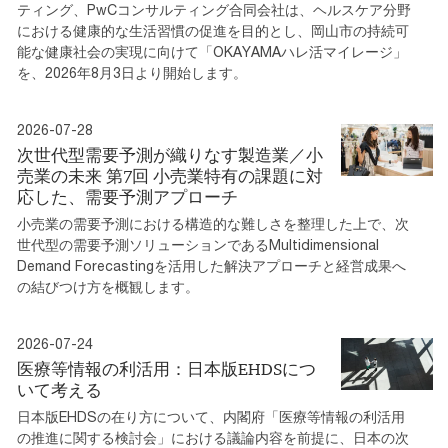
ティング、PwCコンサルティング合同会社は、ヘルスケア分野
における健康的な生活習慣の促進を目的とし、岡山市の持続可
能な健康社会の実現に向けて「OKAYAMAハレ活マイレージ」
を、2026年8月3日より開始します。
2026-07-28
次世代型需要予測が織りなす製造業／小
売業の未来 第7回 小売業特有の課題に対
応した、需要予測アプローチ
小売業の需要予測における構造的な難しさを整理した上で、次
世代型の需要予測ソリューションであるMultidimensional
Demand Forecastingを活用した解決アプローチと経営成果へ
の結びつけ方を概観します。
2026-07-24
医療等情報の利活用：日本版EHDSにつ
いて考える
日本版EHDSの在り方について、内閣府「医療等情報の利活用
の推進に関する検討会」における議論内容を前提に、日本の次