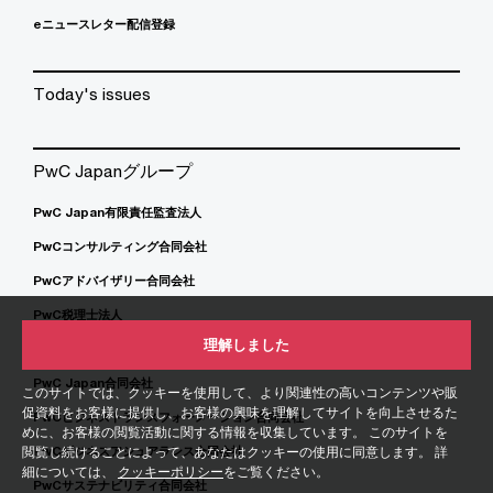
eニュースレター配信登録
Today's issues
PwC Japanグループ
PwC Japan有限責任監査法人
PwCコンサルティング合同会社
PwCアドバイザリー合同会社
PwC税理士法人
理解しました
PwC弁護士法人
PwC Japan合同会社
このサイトでは、クッキーを使用して、より関連性の高いコンテンツや販
促資料をお客様に提供し、お客様の興味を理解してサイトを向上させるた
PwCビジネストランスフォーメーション合同会社
めに、お客様の閲覧活動に関する情報を収集しています。 このサイトを
閲覧し続けることによって、あなたはクッキーの使用に同意します。 詳
PwCビジネスアシュアランス合同会社
細については、
クッキーポリシー
をご覧ください。
PwCサステナビリティ合同会社