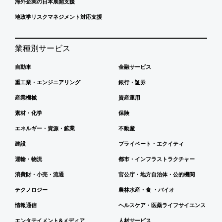
海外企業の日本展開支援
地政学リスクマネジメント対応支援
業種別サービス
自動車
金融サービス
重工業・エンジニアリング
銀行・証券
産業機械
資産運用
素材・化学
保険
エネルギー・資源・鉱業
不動産
建設
プライベート・エクイティ
運輸・物流
都市・インフラストラクチャー
消費財・小売・流通
官公庁・地方自治体・公的機関
テクノロジー
農林水産・食 ・バイオ
情報通信
ヘルスケア・医薬ライフサイエンス
エンタテイメント&メディア
人材サービス