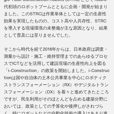
代初頭のロボットブームとともに企画・開発が始まり
ました。このSTRCは作業単体としては一定の生産性
効果を実現したものの、コスト高や人共存性、STRC
を導入する現場環境の未整備が主な原因となり、結果
として普及には至りませんでした。
そこから時代を経て2016年からは、日本政府は調査・
測量から設計・施工・維持管理までのあらゆるプロセ
スでICTなどを活用して建設現場の生産性向上を図る
「i-Construction」の政策を開始しました。i-Construc
tionは国や自治体の土木公共事業を中心にロボティク
ストランスフォーメーション（RX）やデジタルトラン
スフォーメーション（DX）を着々と進めてきたところ
ですが、民生利用がそのほとんどを占める建築分野に
おいては、政策としての予算化や後押しがされづら
く、特にロボットなどの自動化技術の導入はあまり進