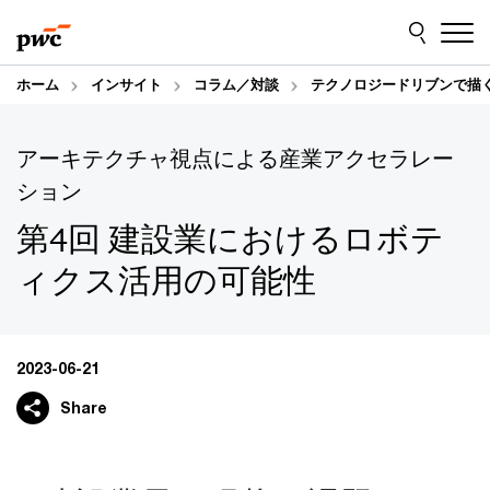
Skip
Skip
to
to
content
footer
ホーム
インサイト
コラム／対談
テクノロジードリブンで描
アーキテクチャ視点による産業アクセラレー
ション
第4回 建設業におけるロボテ
ィクス活用の可能性
2023-06-21
Share