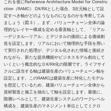
これを仮にReference Architecture Model for Constru
ction（RAMC） DX/RXとした場合、3次元軸として設
定すべき軸がどのようなものになるのかを考察してみ
ましょう（図３）。まず、バリューチェーン全体の論
理的なレイヤー構成を定める垂直軸として、「リアル
―デジタル―リアル」とデジタルの接続による価値創
造を設定します。リアルにおいて物理的な手段を用い
て実行された処理が、デジタル化された情報と接続さ
れながら、新たな提供機能やビジネスモデル創出して
いくという概念的なＤX/RX化の階層です。ライフサイ
クルに該当する軸は建築生産のバリューチェーン軸を
設定します。このRAMCは建築生産に特化したモデル
を想定しているため、建築バリューチェーン全体から
資材製造と施工を抽出して軸を設定します。最後に、
階層レベルとして、建築生産システムのワークレベル
構成を、建築生産のマネジメント単位としてミクロ