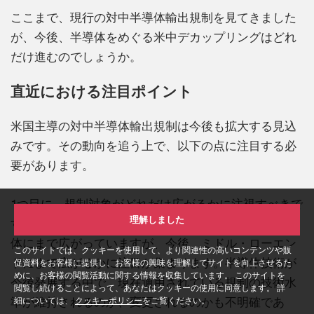
ここまで、現行の対中半導体輸出規制を見てきました
が、今後、半導体をめぐる米中デカップリングはどれ
だけ進むのでしょうか。
直近における注目ポイント
米国主導の対中半導体輸出規制は今後も拡大する見込
みです。その動向を追う上で、以下の点に注目する必
要があります。
1つ目に、規制対象がどれだけ広がるかに注視すべきで
理解しました
す。米国の戦略的目的の変更に伴い、対象が先端半導
体にまで広がっていますが、今後、ミドル・ローエン
このサイトでは、クッキーを使用して、より関連性の高いコンテンツや販
ドにまで広がるかに注目が集まります。半導体技術が
促資料をお客様に提供し、お客様の興味を理解してサイトを向上させるた
めに、お客様の閲覧活動に関する情報を収集しています。 このサイトを
今後発展する中で、現在適用されている規制の技術水
閲覧し続けることによって、あなたはクッキーの使用に同意します。 詳
準が維持されるのか、変更されるのかも不明確であ
細については、
クッキーポリシー
をご覧ください。