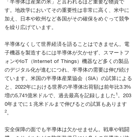
「半導体は産業の米」と言われるほど重要な物資で
す。地政学においてその重要性は非常に高く、米中に
加え、日本や欧州など各国がその確保をめぐって競争
を繰り広げています。
半導体なくして世界経済を語ることはできません。電
子機器を製造するには半導体が欠かせず、スマートフ
ォンやIoT（Internet of Things）機器など多くの製品
のデジタル化が進むにつれ、半導体の需要は伸び続け
ています。米国の半導体産業協会（SIA）の試算による
と、2022年における世界の半導体出荷額は前年比3.3%
1
増の5,741億米ドルで、過去最高を記録しました
。203
0年までに１兆米ドルまで伸びるとの試算もあります
2
。
安全保障の面でも半導体は欠かせません。戦車や戦闘