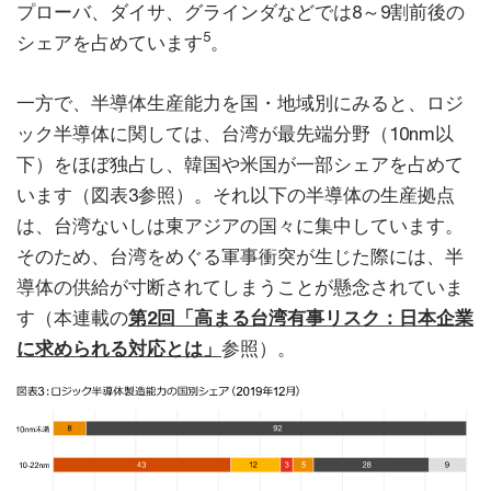
プローバ、ダイサ、グラインダなどでは8～9割前後の
5
シェアを占めています
。
一方で、半導体生産能力を国・地域別にみると、ロジ
ック半導体に関しては、台湾が最先端分野（10nm以
下）をほぼ独占し、韓国や米国が一部シェアを占めて
います（図表3参照）。それ以下の半導体の生産拠点
は、台湾ないしは東アジアの国々に集中しています。
そのため、台湾をめぐる軍事衝突が生じた際には、半
導体の供給が寸断されてしまうことが懸念されていま
す（本連載の
第2回「高まる台湾有事リスク：日本企業
に求められる対応とは」
参照）。