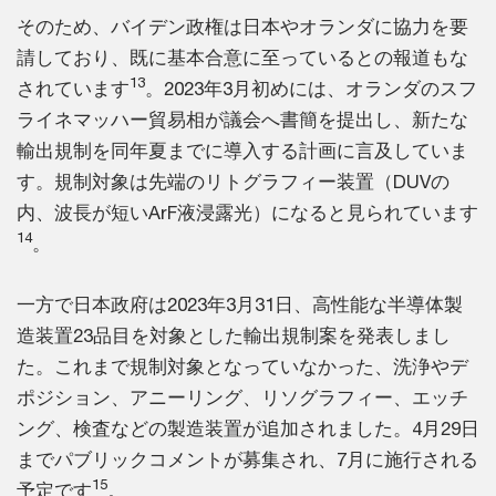
そのため、バイデン政権は日本やオランダに協力を要
請しており、既に基本合意に至っているとの報道もな
13
されています
。2023年3月初めには、オランダのスフ
ライネマッハー貿易相が議会へ書簡を提出し、新たな
輸出規制を同年夏までに導入する計画に言及していま
す。規制対象は先端のリトグラフィー装置（DUVの
内、波長が短いArF液浸露光）になると見られています
14
。
一方で日本政府は2023年3月31日、高性能な半導体製
造装置23品目を対象とした輸出規制案を発表しまし
た。これまで規制対象となっていなかった、洗浄やデ
ポジション、アニーリング、リソグラフィー、エッチ
ング、検査などの製造装置が追加されました。4月29日
までパブリックコメントが募集され、7月に施行される
15
予定です
。