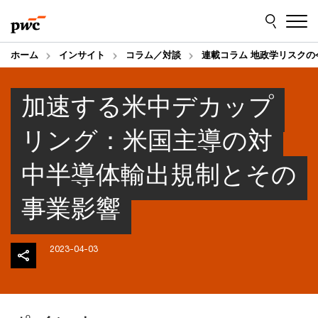
Skip
Skip
to
to
content
footer
ホーム
インサイト
コラム／対談
連載コラム 地政学リスクの
加速する米中デカップ
リング：米国主導の対
中半導体輸出規制とその
事業影響
2023-04-03