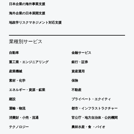
日本企業の海外事業支援
海外企業の日本展開支援
地政学リスクマネジメント対応支援
業種別サービス
自動車
金融サービス
重工業・エンジニアリング
銀行・証券
産業機械
資産運用
素材・化学
保険
エネルギー・資源・鉱業
不動産
建設
プライベート・エクイティ
運輸・物流
都市・インフラストラクチャー
消費財・小売・流通
官公庁・地方自治体・公的機関
テクノロジー
農林水産・食 ・バイオ