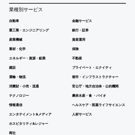
業種別サービス
自動車
金融サービス
重工業・エンジニアリング
銀行・証券
産業機械
資産運用
素材・化学
保険
エネルギー・資源・鉱業
不動産
建設
プライベート・エクイティ
運輸・物流
都市・インフラストラクチャー
消費財・小売・流通
官公庁・地方自治体・公的機関
テクノロジー
農林水産・食 ・バイオ
情報通信
ヘルスケア・医薬ライフサイエンス
エンタテイメント&メディア
人材サービス
ホスピタリティ&レジャー
商社