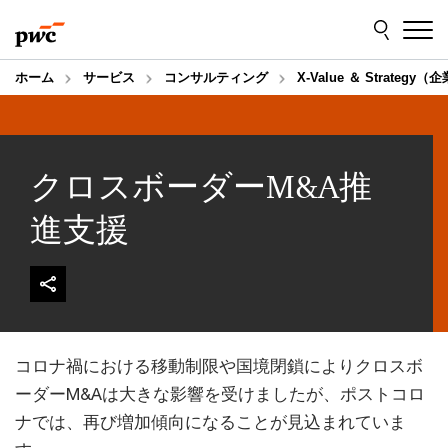
Skip
Skip
to
to
content
footer
ホーム
サービス
コンサルティング
X-Value ＆ Str
クロスボーダーM&A推
進支援
コロナ禍における移動制限や国境閉鎖によりクロスボ
ーダーM&Aは大きな影響を受けましたが、ポストコロ
ナでは、再び増加傾向になることが見込まれていま