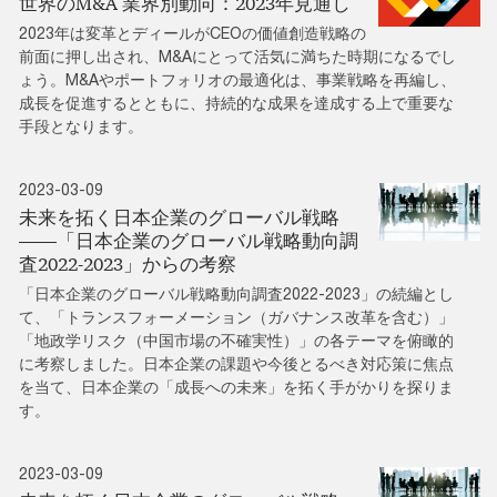
世界のM&A 業界別動向：2023年見通し
2023年は変革とディールがCEOの価値創造戦略の
前面に押し出され、M&Aにとって活気に満ちた時期になるでし
ょう。M&Aやポートフォリオの最適化は、事業戦略を再編し、
成長を促進するとともに、持続的な成果を達成する上で重要な
手段となります。
2023-03-09
未来を拓く日本企業のグローバル戦略
――「日本企業のグローバル戦略動向調
査2022-2023」からの考察
「日本企業のグローバル戦略動向調査2022-2023」の続編とし
て、「トランスフォーメーション（ガバナンス改革を含む）」
「地政学リスク（中国市場の不確実性）」の各テーマを俯瞰的
に考察しました。日本企業の課題や今後とるべき対応策に焦点
を当て、日本企業の「成長への未来」を拓く手がかりを探りま
す。
2023-03-09