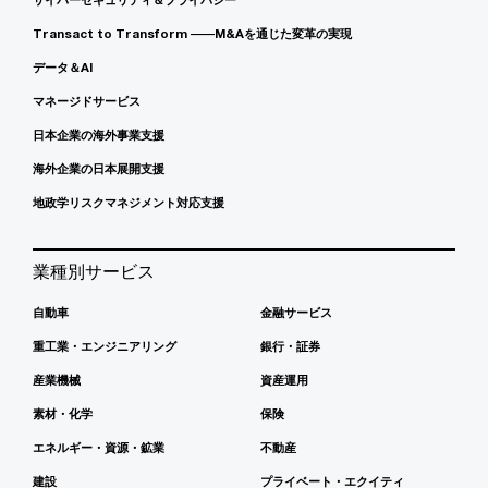
Transact to Transform ――M&Aを通じた変革の実現
データ＆AI
マネージドサービス
日本企業の海外事業支援
海外企業の日本展開支援
地政学リスクマネジメント対応支援
業種別サービス
自動車
金融サービス
重工業・エンジニアリング
銀行・証券
産業機械
資産運用
素材・化学
保険
エネルギー・資源・鉱業
不動産
建設
プライベート・エクイティ