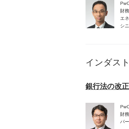
Pw
財
エ
シニ
インダスト
銀行法の改
Pw
財
パー