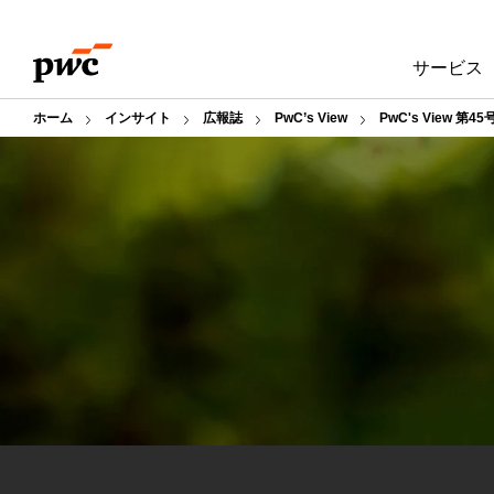
Skip
Skip
to
to
サービス
content
footer
ホーム
インサイト
広報誌
PwC’s View
PwC's View 第