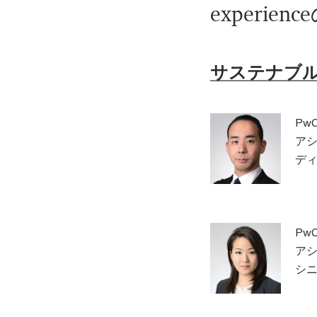
experien
サステナブルな
Pw
ア
ディ
Pw
ア
シニ