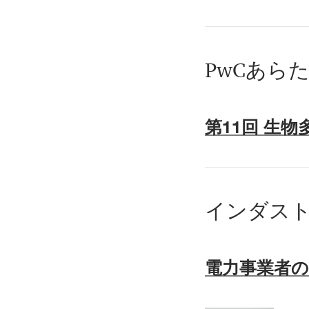
PwCあら
第11回 生
インダスト
電力事業者