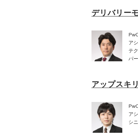
デリバリー
Pw
ア
テ
パー
アップスキ
Pw
ア
シニ