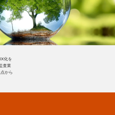
X化を
監査業
視点から