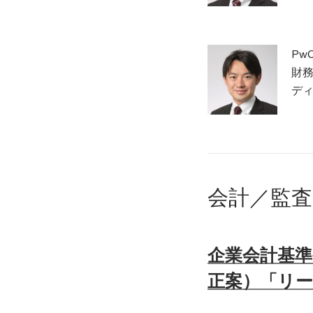
Pw
財
ディ
会計／監査
企業会計基準
正案）「リ