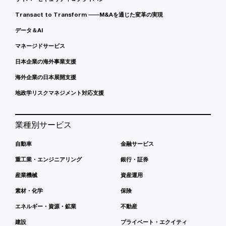
Transact to Transform ――M&Aを通じた変革の実現
データ＆AI
マネージドサービス
日本企業の海外事業支援
海外企業の日本展開支援
地政学リスクマネジメント対応支援
業種別サービス
自動車
金融サービス
重工業・エンジニアリング
銀行・証券
産業機械
資産運用
素材・化学
保険
エネルギー・資源・鉱業
不動産
建設
プライベート・エクイティ