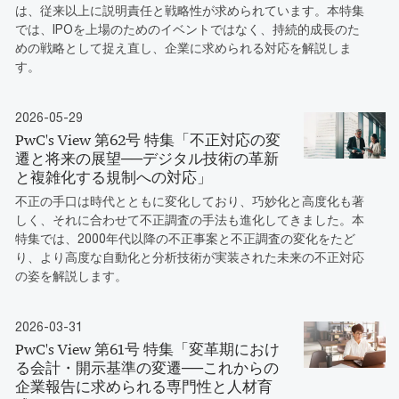
は、従来以上に説明責任と戦略性が求められています。本特集
では、IPOを上場のためのイベントではなく、持続的成長のた
めの戦略として捉え直し、企業に求められる対応を解説しま
す。
2026-05-29
PwC's View 第62号 特集「不正対応の変
遷と将来の展望──デジタル技術の革新
と複雑化する規制への対応」
不正の手口は時代とともに変化しており、巧妙化と高度化も著
しく、それに合わせて不正調査の手法も進化してきました。本
特集では、2000年代以降の不正事案と不正調査の変化をたど
り、より高度な自動化と分析技術が実装された未来の不正対応
の姿を解説します。
2026-03-31
PwC's View 第61号 特集「変革期におけ
る会計・開示基準の変遷──これからの
企業報告に求められる専門性と人材育