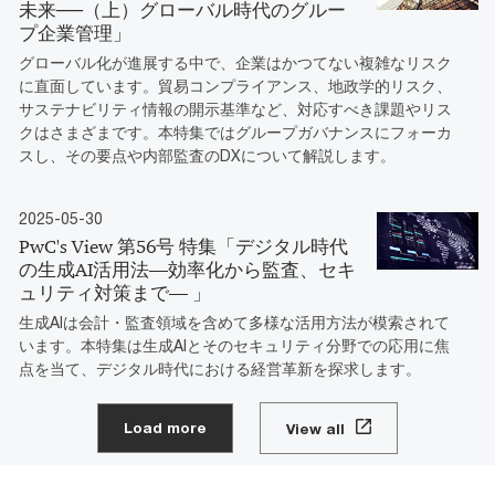
未来──（上）グローバル時代のグルー
プ企業管理」
グローバル化が進展する中で、企業はかつてない複雑なリスク
に直面しています。貿易コンプライアンス、地政学的リスク、
サステナビリティ情報の開示基準など、対応すべき課題やリス
クはさまざまです。本特集ではグループガバナンスにフォーカ
スし、その要点や内部監査のDXについて解説します。
2025-05-30
PwC's View 第56号 特集「デジタル時代
の生成AI活用法―効率化から監査、セキ
ュリティ対策まで― 」
生成AIは会計・監査領域を含めて多様な活用方法が模索されて
います。本特集は生成AIとそのセキュリティ分野での応用に焦
点を当て、デジタル時代における経営革新を探求します。
Load more
View all