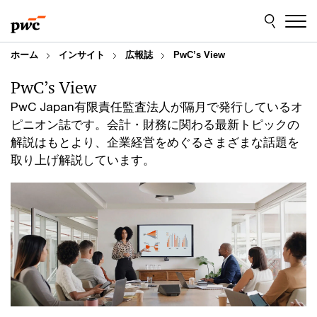
Skip
Skip
to
to
content
footer
ホーム
インサイト
広報誌
PwC’s View
PwC’s View
PwC Japan有限責任監査法人が隔月で発行しているオ
ピニオン誌です。会計・財務に関わる最新トピックの
解説はもとより、企業経営をめぐるさまざまな話題を
取り上げ解説しています。