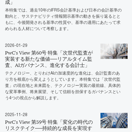
成」
本特集では、過去10年のIFRS会計基準および日本の会計基準の
動向と、サステナビリティ情報開示基準の動きを振り返るとと
もに、今後開発される基準の性質や、基準の適用にあたって求
められる人材について考察します。
2026-01-29
PwC's View 第60号 特集「次世代監査が
実装する新たな価値──リアルタイム監
査、AIガバナンス、進化する会計士」
テクノロジー、とりわけAIの加速度的な進化は、会計監査のあ
り方を根底から変えようとしています。本特集では「次世代監
査」の現在地と未来図を、テクノロジー実装の最前線、具体的
な変革事例、将来展望、そして信頼を担保するガバナンスとい
う4つの視点から解説します。
2025-11-28
PwC's View 第59号 特集「変化の時代の
リスクテイク──持続的な成長を実現す