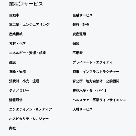
業種別サービス
自動車
金融サービス
重工業・エンジニアリング
銀行・証券
産業機械
資産運用
素材・化学
保険
エネルギー・資源・鉱業
不動産
建設
プライベート・エクイティ
運輸・物流
都市・インフラストラクチャー
消費財・小売・流通
官公庁・地方自治体・公的機関
テクノロジー
農林水産・食 ・バイオ
情報通信
ヘルスケア・医薬ライフサイエンス
エンタテイメント&メディア
人材サービス
ホスピタリティ&レジャー
商社