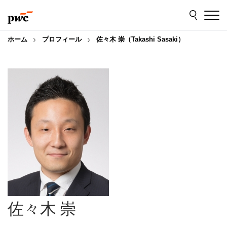
Skip
Skip
to
to
content
footer
ホーム
プロフィール
佐々木 崇（Takashi Sasaki）
佐々木 崇