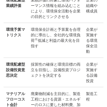
業績評価
ーマンス情報を組み込むこと
組織や
により、環境保全活動を企業
構成員
の目的とリンクさせる
環境予算マ
環境保全計画と予算案を合理
企業が
トリクス
的に導出し、全社的な環境負
実施す
※
荷
低減と利益の最大化
を目
る環境
指す
保全活
動
環境配慮型
採算性の確保と環境目標の両
企業が
設備投資意
立を目指し、設備投資プロジ
実施す
思決定
ェクトを決定する
る設備
投資
マテリアル
廃棄物削減を主目的に、製造
製造工
フローコス
工程における資源・エネルギ
程
ト会計
ーのロスに要した材料費、加