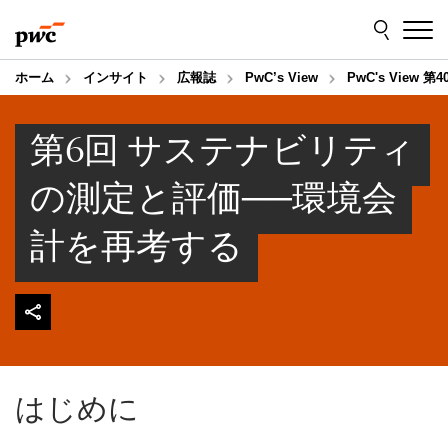
Skip
Skip
to
to
content
footer
ホーム
インサイト
広報誌
PwC’s View
PwC's View 第4
第6回 サステナビリティ
の測定と評価──環境会
計を再考する
はじめに