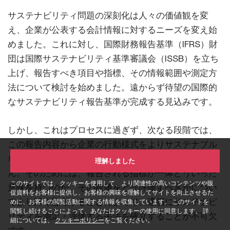
サステナビリティ問題の深刻化は人々の価値観を変
え、企業が公表する会計情報に対するニーズを変え始
めました。これに対し、国際財務報告基準（IFRS）財
団は国際サステナビリティ基準審議会（ISSB）を立ち
上げ、報告すべき項目や指標、その情報範囲や測定方
法について検討を始めました。遠からず待望の国際的
なサステナビリティ報告基準が完成する見込みです。
しかし、これはプロセスに過ぎず、次なる段階では、
この報告内容から企業の行動様式をよりサステナブル
なものに変える仕組みを作らなければ意味がありませ
理解しました
ん。そのためには、報告される指標が一体どういった
このサイトでは、クッキーを使用して、より関連性の高いコンテンツや販
意味を持つのか、その数値をどう評価すべきかについ
促資料をお客様に提供し、お客様の興味を理解してサイトを向上させるた
てより深く思考することによって、適切にサステナビ
めに、お客様の閲覧活動に関する情報を収集しています。 このサイトを
閲覧し続けることによって、あなたはクッキーの使用に同意します。 詳
リティを測定・評価する手法を確立することが不可欠
細については、
クッキーポリシー
をご覧ください。