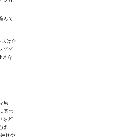
進んで
ンスは企
ンググ
小さな
マ原
則に関わ
則をど
えば、
の用途や