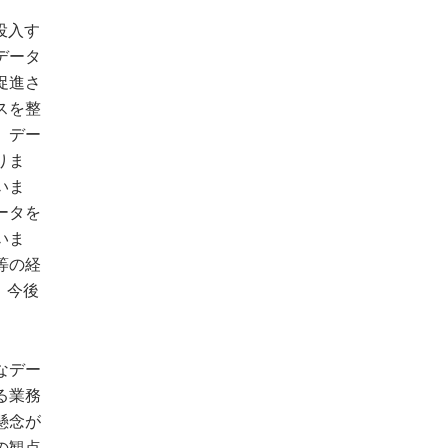
、投入す
データ
促進さ
スを整
、デー
りま
いま
ータを
いま
等の経
、今後
なデー
る業務
懸念が
の観点