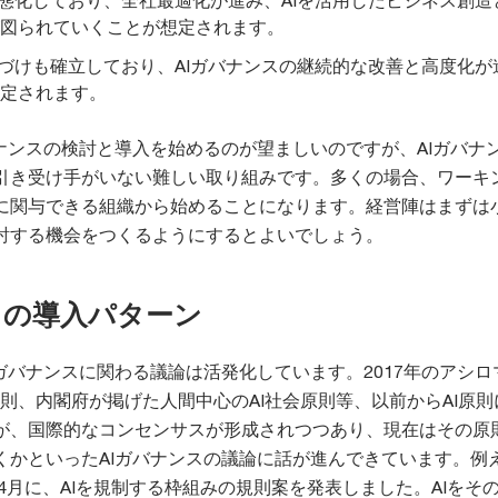
図られていくことが想定されます。
置づけも確立しており、AIガバナンスの継続的な改善と高度化が
定されます。
バナンスの検討と導入を始めるのが望ましいのですが、AIガバナ
引き受け手がいない難しい取り組みです。多くの場合、ワーキ
に関与できる組織から始めることになります。経営陣はまずは
討する機会をつくるようにするとよいでしょう。
スの導入パターン
ガバナンスに関わる議論は活発化しています。2017年のアシロ
I原則、内閣府が掲げた人間中心のAI社会原則等、以前からAI原
が、国際的なコンセンサスが形成されつつあり、現在はその原
くかといったAIガバナンスの議論に話が進んできています。例
年4月に、AIを規制する枠組みの規則案を発表しました。AIをそ