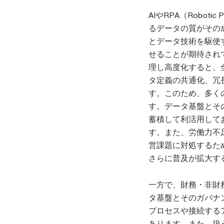
AIやRPA（Robot
るデータの質がその
とデータ技術を駆使
せることが期待され
理し高度化すると、
タ定義の共通化、冗
す。このため、多く
す。データ基盤とそ
蓄積して利活用して
す。また、労働力不
営課題に対処するた
さらに普及が拡大す
一方で、財務・非財
タ基盤とそのガバナ
プロセスや接続する
あります。また、扱