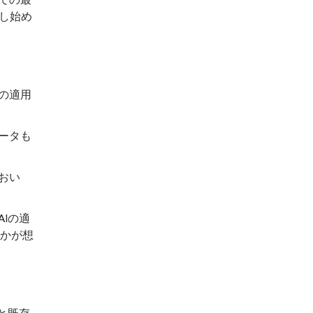
し始め
の適用
ータも
おい
Iの適
かが想
と既存