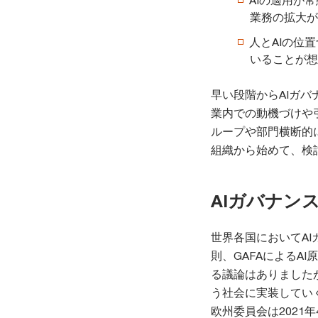
業務の拡大が
人とAIの位
いることが想
早い段階からAIガ
業内での動機づけや
ループや部門横断的
組織から始めて、検
AIガバナン
世界各国においてAI
則、GAFAによるA
る議論はありました
う社会に実装してい
欧州委員会は2021