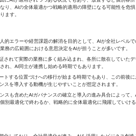
なり、AIの全体最適かつ戦略的適用の障壁になる可能性を危惧
ります。
人的エラーや経営課題の解消を目的として、AIが全社レベルで
業務の広範囲における意思決定をAIが担うことが多いです。
立証されて実際の業務に多く組み込まれ、各所に散在していたデ
され、AI同士が連携し始める時期でもあります。
ポートする位置づけへの移行が始まる時期でもあり、この前後に
ナンスを導入する動機が生じやすいことが想定されます。
ンスも含めたAIガバナンスの確立と導入の進み具合によって、A
個別最適化で終わるか、戦略的に全体最適化に飛躍していける
常態化しており、全社最適化が進み、AIを活用したビジネス創造