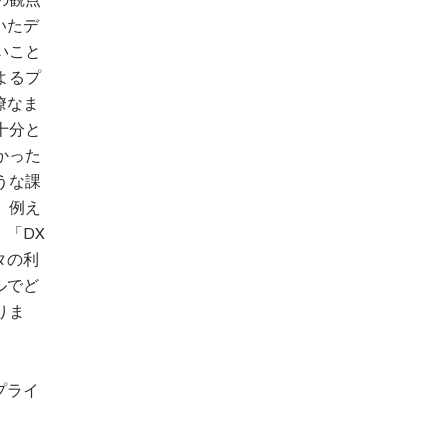
いたデ
いこと
よるプ
瞭なま
十分と
かった
うな課
。例え
」「DX
タの利
ルでど
りま
プライ