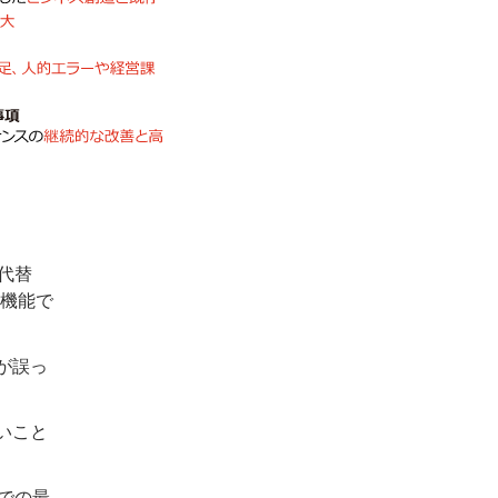
代替
機能で
が誤っ
いこと
での最