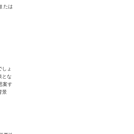
または
でしょ
泉とな
思案す
背景