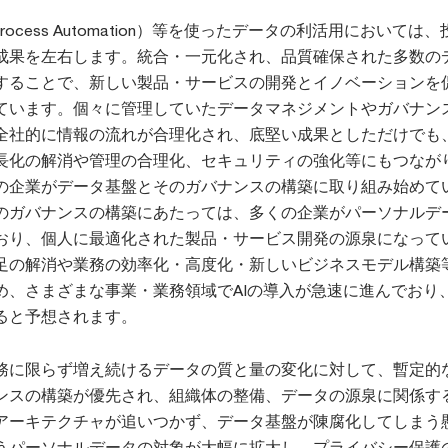
ic Process Automation）等を使ったデータの利活用においては
成果を左右します。統合・一元化され、品質確保された多数の
することで、新しい製品・サービスの開発とイノベーションを
ています。個々に管理していたデータマネジメントやガバナン
全社的に情報の流れが合理化され、底堅い成果としただけでも
長化の解消や管理の合理化、セキュリティの強化等にもつなが
の企業がデータ基盤とそのガバナンスの構築に取り組み始めて
のガバナンスの構築にあたっては、多くの企業がパーソナルデ
おり、個人に最適化された製品・サービス開発の源泉になって
足の解消や業務の効率化・高度化・新しいビジネスモデル構築
め、さまざまな事業・業務領域でAIの導入が急速に進んでおり
ると予想されます。
務に限らず増え続けるデータの質と量の変化に対して、暫定的
ンスの構築が優先され、組織体の整備、データの源泉に関係す
アーキテクチャが追いつかず、データ基盤が陳腐化してしまう
うパーソナルデータの対象が大幅に拡大し、プライバシー保護