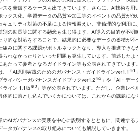
ンスを苦慮するケースも出てきています。さらに、AI技術を用
ボックス化、学習データの品質や加工等のイベントの品質が低
セキュリティ対策の不足による情報漏えい、非倫理的な利用に
差別の助長等に関する懸念も生じ得ます。AI導入の目的が不明
たり的な対応をすることで、結果的に必要なデータの蓄積が不
仕組みに関する課題がボトルネックとなり、導入を推進できな
得られなかったりといった問題も発生しています。前述したよ
にあたって参考となるガイドライン等も公表されてきています
※1
、「AI原則実践のためのガバナンス・ガイドラインver1.1
※2
ライバシーガバナンスガイドブックver1.2
」や「AI・デー
※3
ライン 1.1版
」等が公表されています。ただし、企業レベ
具体的に落とし込んでいくかについては、これからの課題にな
業のAIガバナンスの実践を中心に説明するとともに、関連する
データガバナンスの取り組みについても解説していきます。