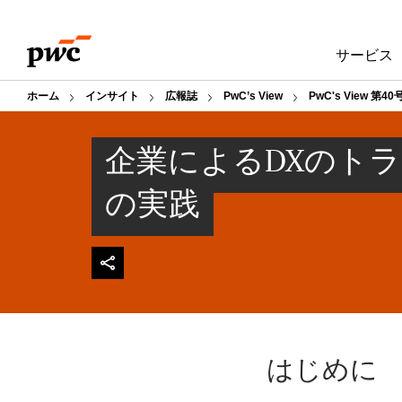
Skip
Skip
to
to
サービス
content
footer
ホーム
インサイト
広報誌
PwC’s View
PwC's View 第40
企業によるDXのト
の実践
はじめに