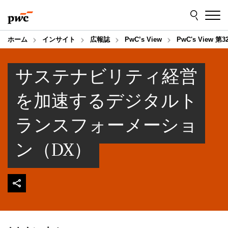
Skip
Skip
to
to
content
footer
ホーム
インサイト
広報誌
PwC’s View
PwC's View 第3
サステナビリティ経営
を加速するデジタルト
ランスフォーメーショ
ン（DX）