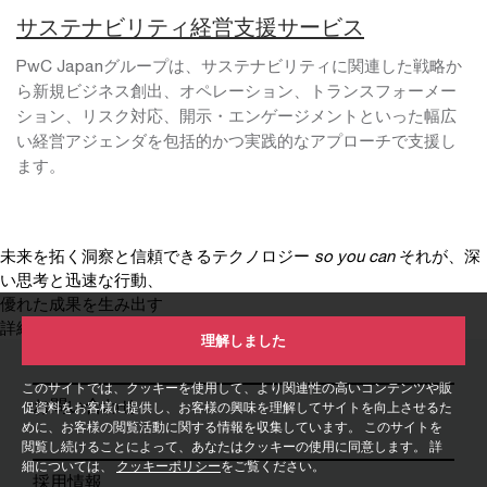
サステナビリティ経営支援サービス
PwC Japanグループは、サステナビリティに関連した戦略か
ら新規ビジネス創出、オペレーション、トランスフォーメー
ション、リスク対応、開示・エンゲージメントといった幅広
い経営アジェンダを包括的かつ実践的なアプローチで支援し
ます。
未来を拓く洞察と信頼できるテクノロジー
so you can
それが、深
い思考と迅速な行動、
優れた成果を生み出す
詳細はこちら
理解しました
このサイトでは、クッキーを使用して、より関連性の高いコンテンツや販
お問い合わせ
促資料をお客様に提供し、お客様の興味を理解してサイトを向上させるた
めに、お客様の閲覧活動に関する情報を収集しています。 このサイトを
閲覧し続けることによって、あなたはクッキーの使用に同意します。 詳
細については、
クッキーポリシー
をご覧ください。
採用情報