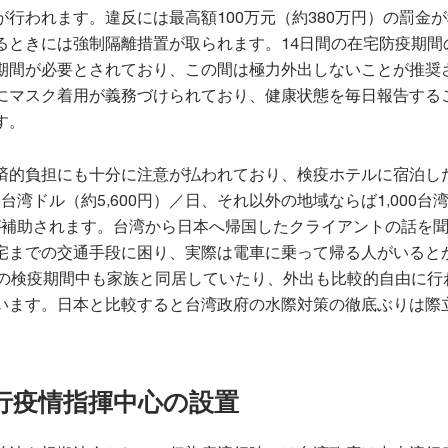
行われます。違反には最高額100万元（約380万円）の罰金
るときには強制隔離措置が取られます。14日間の在宅防疫期間
期間が必要とされており、この間は極力外出しないことが推奨
にマスク着用が義務づけられており、健康状態を毎日報告する
す。
済的負担にも十分に注意が払われており、検疫ホテルに宿泊し
0台湾ドル（約5,600円）／日、それ以外の地域ならば1,000台
日が補助されます。台湾から日本へ帰国したクライアントの話を
宅までの交通手段に困り、実際は電車に乗って帰る人がいると
日の検疫期間中も家族と同居していたり、外出も比較的自由に行
います。日本と比較すると台湾政府の水際対策の徹底ぶりは際
。
行疫情指揮中心の設置