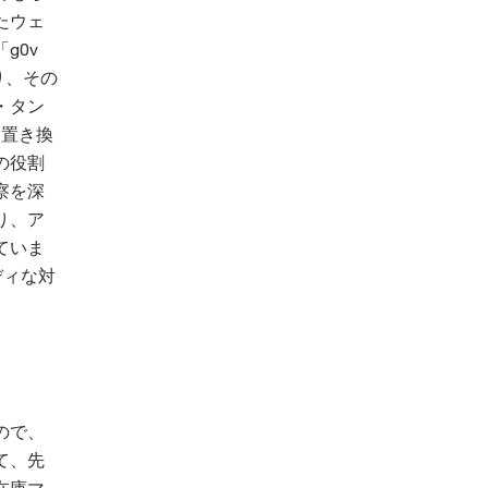
たウェ
g0v
り、その
・タン
に置き換
の役割
察を深
り、ア
ていま
ディな対
ので、
て、先