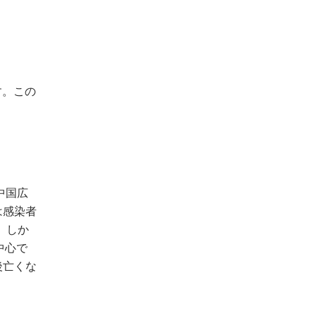
す。この
中国広
は感染者
。しか
中心で
後亡くな