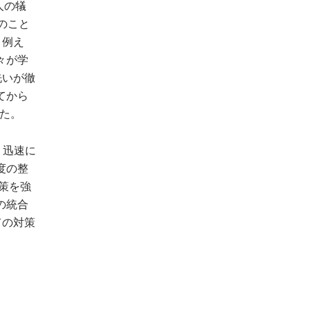
人の犠
のこと
。例え
々が学
洗いが徹
てから
した。
、迅速に
度の整
策を強
の統合
ての対策