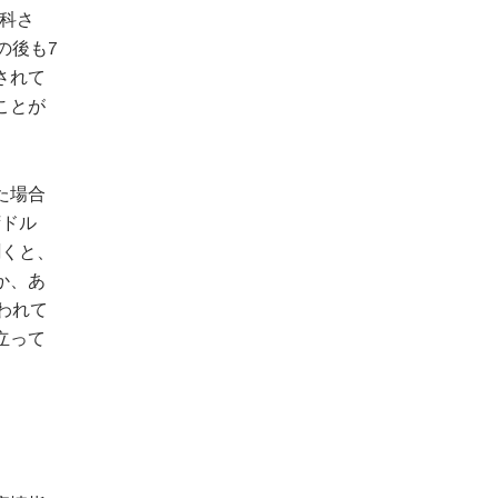
が科さ
の後も7
されて
ことが
た場合
湾ドル
聞くと、
か、あ
われて
立って