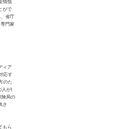
疫情指
とがで
れ、省庁
、専門家
ディア
対応す
方のた
人がI
保険局の
供さ
てもら