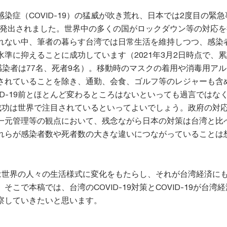
染症（COVID-19）の猛威が吹き荒れ、日本では2度目の緊
日に発出されました。世界中の多くの国がロックダウン等の対応
れない中、筆者の暮らす台湾では日常生活を維持しつつ、感染
準に抑えることに成功しています（2021年3月2日時点で、
感染者は77名、死者9名）。移動時のマスクの着用や消毒用ア
されていることを除き、通勤、会食、ゴルフ等のレジャーも含
ID-19前とほとんど変わるところはないといっても過言ではな
策の成功は世界で注目されているといってよいでしょう。政府の対
一元管理等の観点において、残念ながら日本の対策は台湾と比
れらが感染者数や死者数の大きな違いにつながっていることは
19は世界の人々の生活様式に変化をもたらし、それが台湾経済に
こで本稿では、台湾のCOVID-19対策とCOVID-19が台湾
察していきたいと思います。