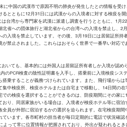
9年末に中国の武漢市で原因不明の肺炎が発生したとの情報を受け
けるとともに12月31日には武漢からの入境者に対する検疫を開
月には台湾から専門家を武漢に派遣し調査を行うとともに、1月2
湖北省への団体旅行と湖北省からの台湾への入境を禁止し、2月
への入境を禁止しています。その後、3月19日には居留証所持
境が禁止されました。これらはおそらく世界で一番早い対応で
現在においても、基本的には外国人は居留証所有者しか入境が認め
以内のPCR検査の陰性証明書を入手し、搭乗前に入境検疫シス
ら搭乗することが義務づけられています。また、飛行場からは
て集中検疫所、検疫ホテルまたは自宅まで移動し、14日間の在
宅での検疫を選択することができるのは、防疫期間にその家に
ており、同居家族がいる場合は、入境者が検疫ホテル等に宿泊
族全員が外部に宿泊するかの選択を迫られます。在宅検疫期間
れています。各市町村の担当者が毎日定期的に電話で状況確認
報によって常に位置情報が把握されており、外出が疑われるとき