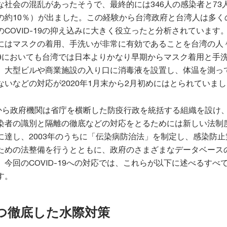
な社会の混乱があったそうで、最終的には346人の感染者と73
の約10％）が出ました。この経験から台湾政府と台湾人は多く
COVID-19の抑え込みに大きく役立ったと分析されています
にはマスクの着用、手洗いが非常に有効であることを台湾の人
-19においても台湾では日本よりかなり早期からマスク着用と手
、大型ビルや商業施設の入り口に消毒液を設置し、体温を測っ
いなどの対応が2020年1月末から2月初めにはとられていま
験から政府機関は省庁を横断した防疫行政を統括する組織を設け
染者の識別と隔離の徹底などの対応をとるためには新しい法制
に達し、2003年のうちに「伝染病防治法」を制定し、感染防止
ための法整備を行うとともに、政府のさまざまなデータベース
今回のCOVID-19への対応では、これらが以下に述べるすべ
す。
つ徹底した水際対策