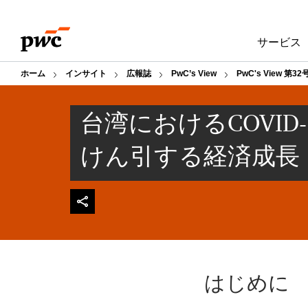
Skip
Skip
to
to
サービス
content
footer
ホーム
インサイト
広報誌
PwC’s View
PwC's View 第32
台湾におけるCOVID
けん引する経済成長
はじめに