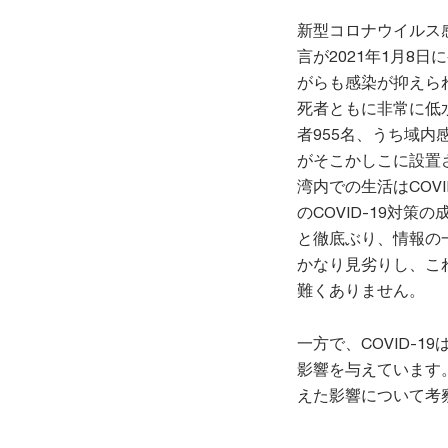
新型コロナウイルス感
言が2021年1月8
がらも感染が抑えら
死者ともに非常に低水
者955名、うち域内
がそこかしこに設置
湾内での生活はCOV
のCOVID-19対
と徹底ぶり、情報の
かなり見劣りし、こ
難くありません。
一方で、COVID-
影響を与えています。そ
えた影響について考