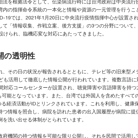
治法を根拠法令として、伝染病流行時には台湾政府は中央流行
湾内の指揮命令系統の一本化と情報や資源の一元管理を行うこ
ID-19では、2021年1月20日に中央流行疫情指揮中心が設置さ
して「情報収集、作戦立案、後方支援」の3つの分野について
が設けられ、臨機応変な対応にあたってきました。
開の透明性
れ、その日の状況が報告されるとともに、テレビ等の旧来型メ
なども活用して徹底した情報公開が行われています。複数言語に
時間対応コールセンターが設置され、聴覚障害や言語障害を持つ
絡も可能となっています。また、台湾では外国人を含めたすべての
ゆる経済活動がIDとリンクされています。これを利用し、健康
持つ情報を照合し、病院を訪れた患者の出入国履歴が病院に提
例を洗い出せる体制がとられています。
政府機関の持つ情報を可能な限り公開し、それを民間で活用し