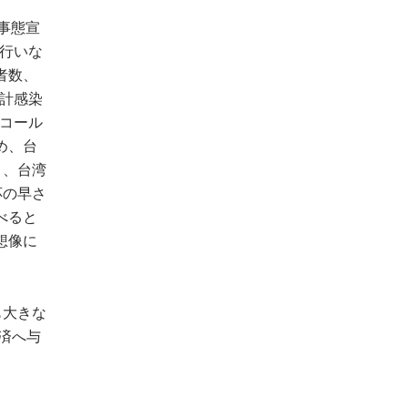
急事態宣
を行いな
者数、
累計感染
ルコール
め、台
く、台湾
応の早さ
べると
想像に
も大きな
経済へ与