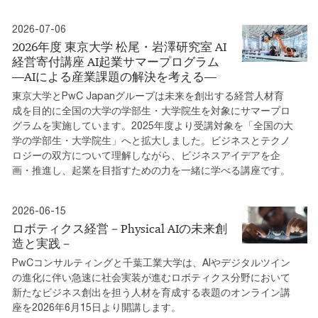
2026-07-06
2026年度 東京大学 松尾・岩澤研究室 AI
経営寄付講座 AI起業サマープログラム
―AIによる産業課題の解決を考える―
東京大学とPwC Japanグループは未来を創出する経営人材育
成を目的に全国の大学の学部生・大学院生を対象にサマープロ
グラムを実施しています。2025年度より受講対象を「全国の大
学の学部生・大学院生」へと拡大しました。ビジネスとテクノ
ロジーの双方について理解しながら、ビジネスアイデアを企
画・推進し、起業を目指すための力を一緒に学べる講座です。
2026-06-15
ロボティクス経営－Physical AIの未来創
造と実践－
PwCコンサルティングと千葉工業大学は、AIやデジタルツイン
の進化に伴い急速に社会実装が進むロボティクス分野において
新たなビジネス創出を担う人材を育成する表題のオンライン講
座を2026年6月15日より開講します。