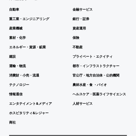
自動車
金融サービス
重工業・エンジニアリング
銀行・証券
産業機械
資産運用
素材・化学
保険
エネルギー・資源・鉱業
不動産
建設
プライベート・エクイティ
運輸・物流
都市・インフラストラクチャー
消費財・小売・流通
官公庁・地方自治体・公的機関
テクノロジー
農林水産・食 ・バイオ
情報通信
ヘルスケア・医薬ライフサイエンス
エンタテイメント&メディア
人材サービス
ホスピタリティ&レジャー
商社