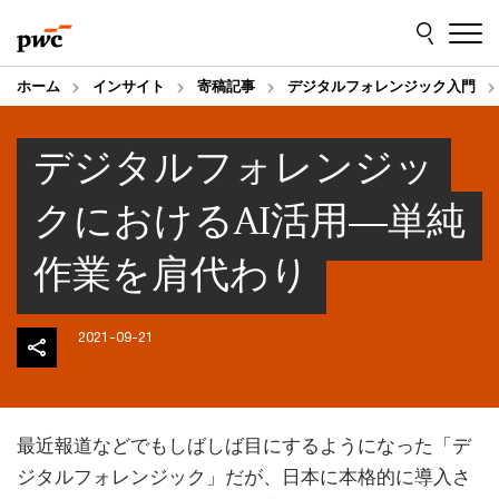
Skip
Skip
to
to
content
footer
ホーム
インサイト
寄稿記事
デジタルフォレンジック入門
デジタルフォレンジッ
クにおけるAI活用―単純
作業を肩代わり
2021-09-21
最近報道などでもしばしば目にするようになった「デ
ジタルフォレンジック」だが、日本に本格的に導入さ