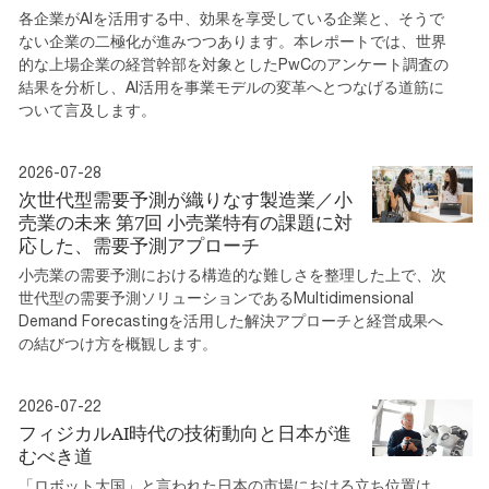
各企業がAIを活用する中、効果を享受している企業と、そうで
ない企業の二極化が進みつつあります。本レポートでは、世界
的な上場企業の経営幹部を対象としたPwCのアンケート調査の
結果を分析し、AI活用を事業モデルの変革へとつなげる道筋に
ついて言及します。
2026-07-28
次世代型需要予測が織りなす製造業／小
売業の未来 第7回 小売業特有の課題に対
応した、需要予測アプローチ
小売業の需要予測における構造的な難しさを整理した上で、次
世代型の需要予測ソリューションであるMultidimensional
Demand Forecastingを活用した解決アプローチと経営成果へ
の結びつけ方を概観します。
2026-07-22
フィジカルAI時代の技術動向と日本が進
むべき道
「ロボット大国」と言われた日本の市場における立ち位置は、