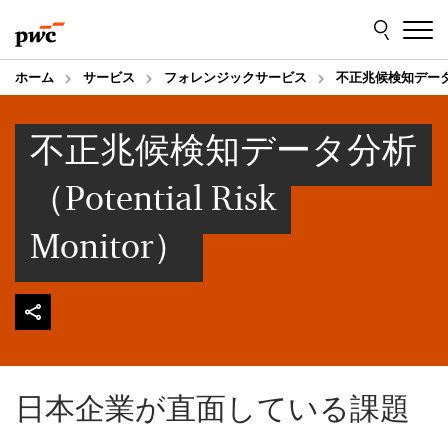
Skip
Skip
to
to
content
footer
ホーム
サービス
フォレンジックサービス
不正兆候検知データ分析（
不正兆候検知データ分析
（Potential Risk
Monitor）
日本企業が直面している課題