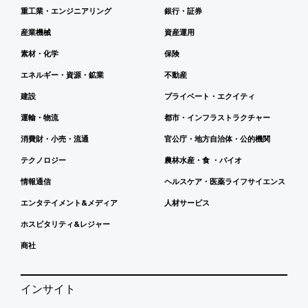
重工業・エンジニアリング
銀行・証券
産業機械
資産運用
素材・化学
保険
エネルギー・資源・鉱業
不動産
建設
プライベート・エクイティ
運輸・物流
都市・インフラストラクチャー
消費財・小売・流通
官公庁・地方自治体・公的機関
テクノロジー
農林水産・食 ・バイオ
情報通信
ヘルスケア・医薬ライフサイエンス
エンタテイメント&メディア
人材サービス
ホスピタリティ&レジャー
商社
インサイト