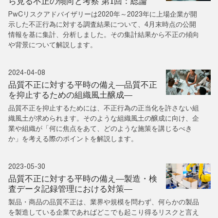
ら見る不正の傾向と考察 第1回：総論
PwCリスクアドバイザリーは2020年～2023年に上場企業が開
示した不正行為に対する調査結果について、4月末時点の公開
情報を基に集計、分析しました。その集計結果から不正の傾向
や背景について解説します。
2024-04-08
品質不正に対する平時の備え―品質不正
を抑止するための組織風土醸成―
品質不正を抑止するためには、不正行為の正当化を許さない組
織風土が求められます。そのような組織風土の醸成に向け、企
業や組織が「何に焦点をあて、どのような施策を講じるべき
か」を考える際のポイントを解説します。
2023-05-30
品質不正に対する平時の備え―製造・検
査データ記録管理における対策―
製品・商品の品質不正は、業界や規模を問わず、何らかの製品
を製造している企業であればどこでも起こり得るリスクと言え