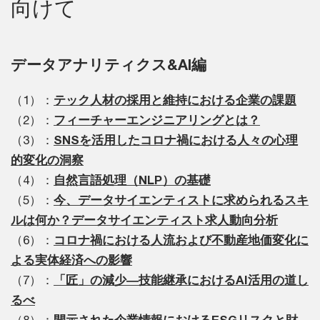
向けて
データアナリティクス&AI編
（1）：
テック人材の採用と維持における企業の課題
（2）：
フィーチャーエンジニアリングとは？
（3）：
SNSを活用したコロナ禍における人々の心理
的変化の洞察
（4）：
自然言語処理（NLP）の基礎
（5）：
今、データサイエンティストに求められるスキ
ルは何か？データサイエンティスト求人動向分析
（6）：
コロナ禍における人流および不動産地価変化に
よる実体経済への影響
（7）：
「匠」の減少―技能継承におけるAI活用の道し