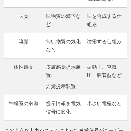
味覚
味物質の滴下な
味を合成する仕
ど
組み
嗅覚
匂い物質の気化
噴霧する仕組み
など
体性感覚
皮膚感覚提示装
振動子、空気
置、
圧、装着型など
力覚提示装置
神経系の刺激
提示情報を電気
小さい電極など
信号に変化
このような出力システムによって感覚信号がユーザー