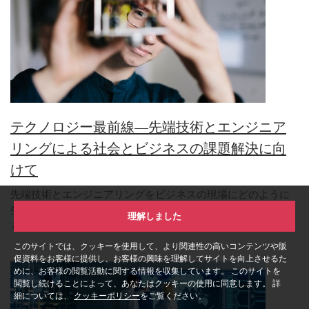
テクノロジー最前線―先端技術とエンジニア
リングによる社会とビジネスの課題解決に向
けて
先端技術とエンジニアリングをビジネスの現場にどのように
理解しました
生かしているのか、最先端のテクノロジー領域で業務に携わ
るプロフェッショナルの解説を通じてご紹介していきます。
このサイトでは、クッキーを使用して、より関連性の高いコンテンツや販
促資料をお客様に提供し、お客様の興味を理解してサイトを向上させるた
めに、お客様の閲覧活動に関する情報を収集しています。 このサイトを
閲覧し続けることによって、あなたはクッキーの使用に同意します。 詳
細については、
クッキーポリシー
をご覧ください。