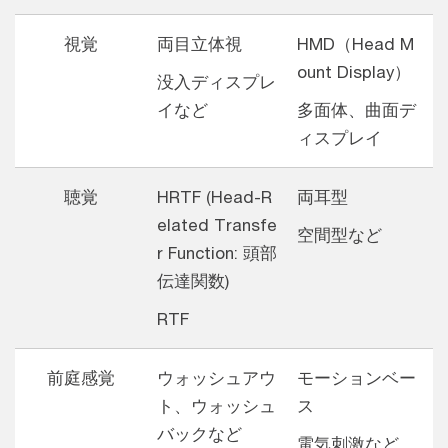
視覚
両目立体視
HMD（Head M
ount Display）
没入ディスプレ
イなど
多面体、曲面デ
ィスプレイ
聴覚
HRTF (Head-R
両耳型
elated Transfe
空間型など
r Function: 頭部
伝達関数)
RTF
前庭感覚
ウォッシュアウ
モーションベー
ト、ウォッシュ
ス
バックなど
電気刺激など