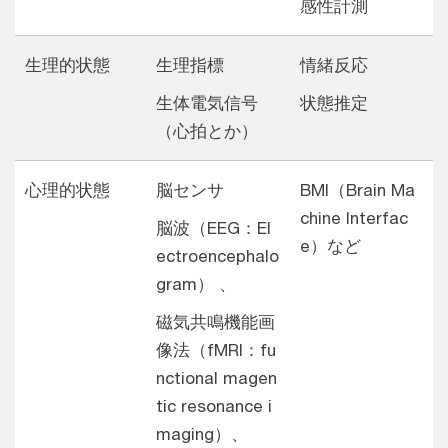
感性計測
生理的状態
生理指標
情緒反応
生体電気信号
状態推定
（心拍とか）
心理的状態
脳センサ
BMI（Brain Ma
chine Interfac
脳波（EEG：El
e）など
ectroencephalo
gram） 、
磁気共鳴機能画
像法（fMRI：fu
nctional magen
tic resonance i
maging）、