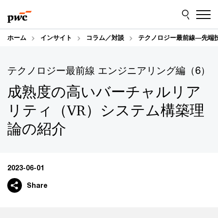
Skip
Skip
to
to
content
footer
ホーム
インサイト
コラム／対談
テクノロジー最前線―先端
テクノロジー最前線 エンジニアリング編（6）
成熟度の高いバーチャルリア
リティ（VR）システム構築理
論の紹介
2023-06-01
Share