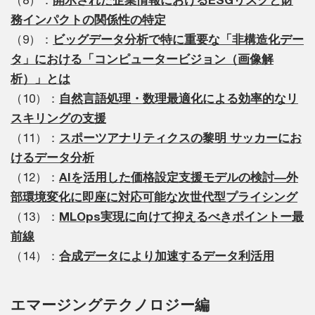
るべ
（8）：
開示された企業情報におけるESGリスクと財
務インパクトの関係性の特定
（9）：
ビッグデータ分析で特に重要な「非構造化デー
タ」における「コンピュータービジョン（画像解
析）」とは
（10）：
自然言語処理・数理最適化による効率的なリ
スキリングの支援
（11）：
スポーツアナリティクスの黎明 サッカーにお
けるデータ分析
（12）：
AIを活用した価格設定支援モデルの検討―外
部環境変化に即座に対応可能な次世代型プライシング
（13）：
MLOps実現に向けて抑えるべきポイントー最
前線
（14）：
合成データにより加速するデータ利活用