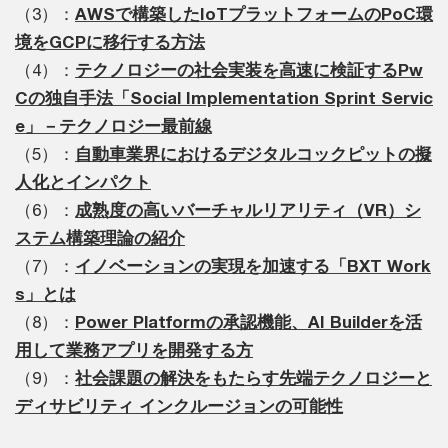
（2）：
機械学習を用いたデータ分析
（3）：
AWSで構築したIoTプラットフォームのPoC環
境をGCPに移行する方法
（4）：
テクノロジーの社会実装を高速に検証するPw
Cの独自手法「Social Implementation Sprint Servic
e」－テクノロジー最前線
（5）：
自動車業界におけるデジタルコックピットの擬
人化とインパクト
（6）：
成熟度の高いバーチャルリアリティ（VR）シ
ステム構築理論の紹介
（7）：
イノベーションの実現を加速する「BXT Work
s」とは
（8）：
Power Platformの承認機能、AI Builderを活
用して業務アプリを開発する方
（9）：
社会課題の解決をもたらす先端テクノロジーと
ディサビリティ インクルージョンの可能性