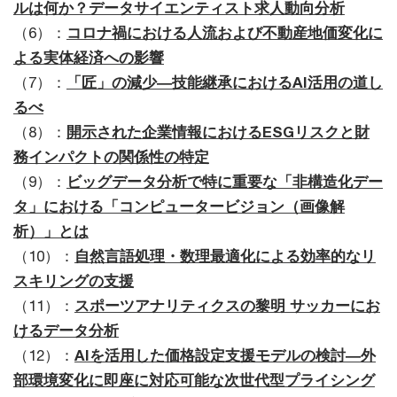
ルは何か？データサイエンティスト求人動向分析
（6）：
コロナ禍における人流および不動産地価変化に
よる実体経済への影響
（7）：
「匠」の減少―技能継承におけるAI活用の道し
るべ
（8）：
開示された企業情報におけるESGリスクと財
務インパクトの関係性の特定
（9）：
ビッグデータ分析で特に重要な「非構造化デー
タ」における「コンピュータービジョン（画像解
析）」とは
（10）：
自然言語処理・数理最適化による効率的なリ
スキリングの支援
（11）：
スポーツアナリティクスの黎明 サッカーにお
けるデータ分析
（12）：
AIを活用した価格設定支援モデルの検討―外
部環境変化に即座に対応可能な次世代型プライシング