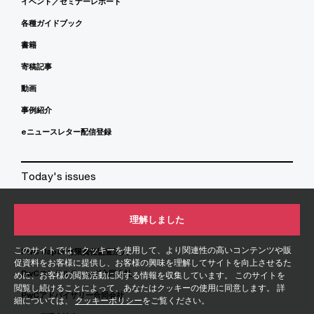
イベント／セミナーレポート
各種ガイドブック
書籍
寄稿記事
動画
事例紹介
eニュースレター配信登録
Today's issues
理解しました
PwC Japanグループ
このサイトでは、クッキーを使用して、より関連性の高いコンテンツや販
PwC Japan有限責任監査法人
促資料をお客様に提供し、お客様の興味を理解してサイトを向上させるた
PwCコンサルティング合同会社
めに、お客様の閲覧活動に関する情報を収集しています。 このサイトを
閲覧し続けることによって、あなたはクッキーの使用に同意します。 詳
PwCアドバイザリー合同会社
細については、
クッキーポリシー
をご覧ください。