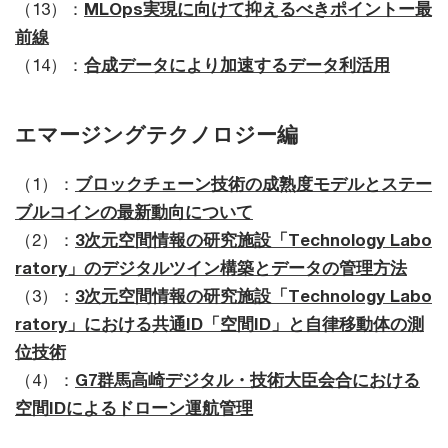
（13）：
MLOps実現に向けて抑えるべきポイントー最
前線
（14）：
合成データにより加速するデータ利活用
エマージングテクノロジー編
（1）：
ブロックチェーン技術の成熟度モデルとステー
ブルコインの最新動向について
（2）：
3次元空間情報の研究施設「Technology Labo
ratory」のデジタルツイン構築とデータの管理方法
（3）：
3次元空間情報の研究施設「Technology Labo
ratory」における共通ID「空間ID」と自律移動体の測
位技術
（4）：
G7群馬高崎デジタル・技術大臣会合における
空間IDによるドローン運航管理