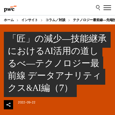
Skip
Skip
to
to
content
footer
ホーム
インサイト
コラム／対談
テクノロジー最前線―先端
「匠」の減少―技能継承
におけるAI活用の道し
るべ―テクノロジー最
前線 データアナリティ
クス&AI編（7）
2022-09-22