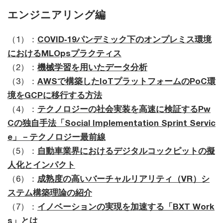
エンジニアリング編
（1）：
COVID‐19パンデミック下のオンプレミス環境
におけるMLOpsプラクティス
（2）：
機械学習を用いたデータ分析
（3）：
AWSで構築したIoTプラットフォームのPoC環
境をGCPに移行する方法
（4）：
テクノロジーの社会実装を高速に検証するPw
Cの独自手法「Social Implementation Sprint Servic
e」－テクノロジー最前線
（5）：
自動車業界におけるデジタルコックピットの擬
人化とインパクト
（6）：
成熟度の高いバーチャルリアリティ（VR）シ
ステム構築理論の紹介
（7）：
イノベーションの実現を加速する「BXT Work
s」とは