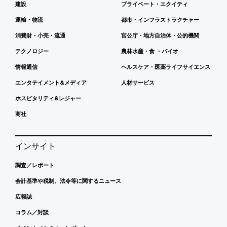
建設
プライベート・エクイティ
運輸・物流
都市・インフラストラクチャー
消費財・小売・流通
官公庁・地方自治体・公的機関
テクノロジー
農林水産・食 ・バイオ
情報通信
ヘルスケア・医薬ライフサイエンス
エンタテイメント&メディア
人材サービス
ホスピタリティ&レジャー
商社
インサイト
調査／レポート
会計基準や税制、法令等に関するニュース
広報誌
コラム／対談