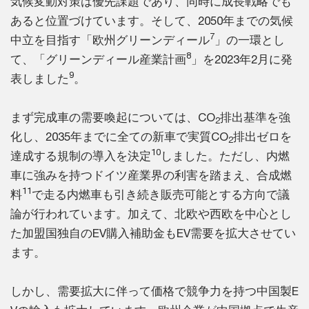
気候変動対策は優先課題であり、同時に成長戦略でも
あると位置づけています。そして、2050年までの気候
7
中立を目指す「欧州グリーンディール
」の一環とし
8
て、「グリーンディール産業計画
」を2023年2月に発
9
表しました
。
まず完成車の需要喚起については、CO
排出基準を強
2
化し、2035年までに全ての新車で実質CO
排出ゼロを
2
10
達成する規制の導入を決定
しました。ただし、内燃
車に強みを持つドイツ産業界の利害を踏まえ、合成燃
11
料
で走る内燃車も引き続き販売可能とする方向で議
論が行われています。加えて、北欧や西欧を中心とし
た加盟国独自のEV購入補助金もEV需要を拡大させてい
ます。
しかし、需要拡大に伴って価格で競争力を持つ中国製E