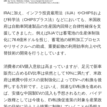
IRAに加え、インフラ投資雇用法（IIJA）やCHIPSおよ
び科学法（CHIPSプラス法）などにおいても、米国政
府は自動車関連製品の生産国内回帰と自律性確保を支
援してきました。例えばIIJAでは蓄電池の生産体制強
化に76.6億米ドルを投じ、蓄電池の材料加工プロセス
やリサイクルへの助成、重要鉱物の利用効率向上や代
替技術の開発を行うとしています。
消費者のEV購入意欲は高まっていますが、足元で新車
販売に占めるEV比率は依然として10%に満たず、米政
府は燃費や排ガスの規制強化によってEVへの転換を後
押しする方針です。とはいえ、拙速なEV転換を進めれ
ば、安価な中国製EVの流入も予想されるため、バイデ
ン政権としては今後も、EV転換促進策の対象を産業政
策の目的に沿うよう慎重に制御していくことが予想さ