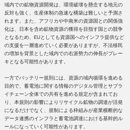
域内での鉱物資源開発は、環境破壊を懸念する地元の
反対も強く、生産体制の急速な構築は難しいと予測さ
れます。また、アフリカや中南米の資源国との関係強
化は、日本を含め鉱物資源の獲得を目指す国との競争
となるため、EUとしても資源国へのインフラ提供など
の支援を一層進めていく必要がありますが、不法移民
の増加を背景とした域内での右派勢力の伸長がブレー
キとなる可能性があります。
一方でバッテリー規則には、資源の域内循環を進める
目的で、蓄電池に関する情報のデジタル管理とサプラ
イチェーン全体での共有を進める規定が含まれてお
り、本規則の影響によりリサイクル鉱物の調達が活発
になるだけでなく、規制による枠組みが産業横断的な
データ連携のインフラと蓄電池調達における基幹的ル
ールになっていく可能性があります。