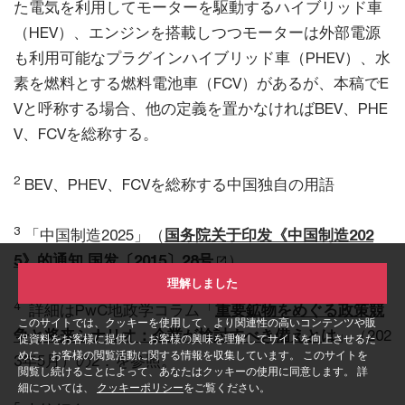
た電気を利用してモーターを駆動するハイブリッド車
（HEV）、エンジンを搭載しつつモーターは外部電源
も利用可能なプラグインハイブリッド車（PHEV）、水
素を燃料とする燃料電池車（FCV）があるが、本稿でE
Vと呼称する場合、他の定義を置かなければBEV、PHE
V、FCVを総称する。
2
BEV、PHEV、FCVを総称する中国独自の用語
3
「中国制造2025」（
国务院关于印发《中国制造202
5》的通知 国发〔2015〕28号
）
理解しました
4
詳細はPwC地政学コラム「
重要鉱物をめぐる政策競
このサイトでは、クッキーを使用して、より関連性の高いコンテンツや販
争と将来シナリオ：企業が検討すべき備えとは
」（202
促資料をお客様に提供し、お客様の興味を理解してサイトを向上させるた
めに、お客様の閲覧活動に関する情報を収集しています。 このサイトを
3年5月）の2．を参照。
閲覧し続けることによって、あなたはクッキーの使用に同意します。 詳
細については、
クッキーポリシー
をご覧ください。