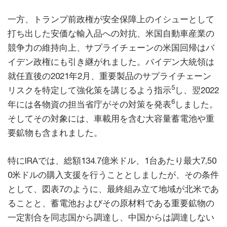
一方、トランプ前政権が安全保障上のイシューとして
打ち出した安価な輸入品への対抗、米国自動車産業の
競争力の維持向上、サプライチェーンの米国回帰はバ
イデン政権にも引き継がれました。バイデン大統領は
就任直後の2021年2月、重要製品のサプライチェーン
5
リスクを特定して強化策を講じるよう指示
し、翌2022
6
年には各物資の担当省庁がその対策を発表
しました。
そしてその対象には、車載用を含む大容量蓄電池や重
要鉱物も含まれました。
特にIRAでは、総額134.7億米ドル、1台あたり最大7,50
0米ドルの購入支援を行うこととしましたが、その条件
として、図表7のように、最終組み立て地域が北米であ
ることと、蓄電池およびその原材料である重要鉱物の
一定割合を同志国から調達し、中国からは調達しない