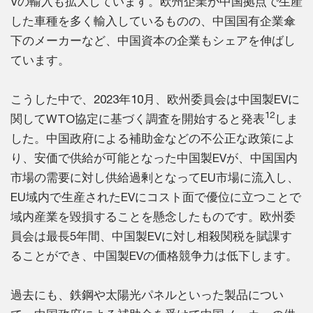
Vの輸入も拡大しています。欧州企業が中国拠点で生産
した車種を多く輸入しているものの、中国国有企業傘
下のメーカーなど、中国資本の企業もシェアを伸ばし
ています。
こうした中で、2023年10月、欧州委員会は中国製EVに
12
関してWTO協定に基づく調査を開始すると発表
しま
した。中国政府による補助金などの不公正な政策によ
り、安価で供給が可能となった中国製EVが、中国国内
市場の需要に対し供給過剰となってEU市場に流入し、
EU域内で生産されたEVにコスト面で優位に立つことで
域内産業を毀損することを懸念したものです。欧州委
員会は最長5年間、中国製EVに対し相殺関税を賦課す
ることができ、中国製EVの価格競争力は低下します。
過去にも、鉄鋼や太陽光パネルといった製品につい