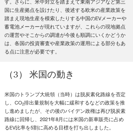
す。さらに、米中対立を踏まえて東南アジアなど第三
国に生産拠点を設けたり、後述する欧米の産業政策を
踏まえ現地生産を模索したりする中国のEVメーカーや
蓄電池メーカーが現れていますが、これらの現地拠点
の運営やそこからの調達が今後も順調にいくかどうか
は、各国の投資審査や産業政策の運用による部分もあ
る点に注意が必要です。
（3） 米国の動き
米国のトランプ大統領（当時）は脱炭素化路線を否定
し、CO
排出量規制を大幅に緩和するなどの政策を推
2
し進めましたが、その後のバイデン政権は再び脱炭素
路線に回帰し、2021年8月には米国の新車販売に占め
るEV比率を5割に高める目標を打ち出しました。