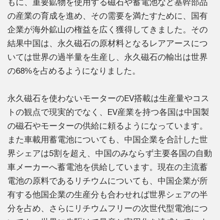
もに、重要鉱物を使用する磁石や蓄電池など基幹部品
の産業の育成を進め、その需要を満たすために、国有
企業が海外鉱山の権益を広く獲得してきました。その
結果中国は、永久磁石の原材料となるレアアースにつ
いては世界の過半量を生産し、永久磁石の輸出は世界
の68%を占めるようになりました。
永久磁石を使わないモーターのEV搭載は生産量やコス
トの観点で現実的でなく、EV産業を持つ各国は中国製
の磁石やモーターの供給に頼るようになっています。
また車載用蓄電池についても、中国企業を合計した世
界シェアは5割を超え、中国のみならず主要各国の自動
車メーカーへ蓄電池を供給しています。現在の主流蓄
電池の原料であるリチウムについても、中国企業が所
有する他国企業の生産分も合わせれば世界シェアの半
分を占め、さらにリチウムフリーの次世代型電池につ