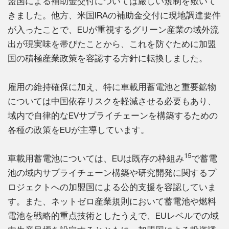
盟国による補助金交付については厳しい規制を敷いて
きました。他方、米国IRAの補助金交付に現地調達要件
が入ったことで、EUが重視するグリーン産業の域外流
出が現実味を帯びたことから、これを防ぐために加盟
国の積極産業政策を容認する方針に転換しました。
雇用の維持確保に加え、特に車載用蓄電池と重要鉱物
については中国依存リスクを軽減させる必要もあり、
域内で自律的なEVサプライチェーンを構築するための
各種の政策をEUが主導しています。
15
車載用蓄電池については、EUは既存の枠組み
で蓄電
池の域内サプライチェーン構築や研究開発に関するプ
ロジェクトへの加盟国による公的支援を容認していま
す。また、ネットゼロ産業規則において蓄電池や燃料
電池を戦略的重点技術としたうえで、EUレベルでの域