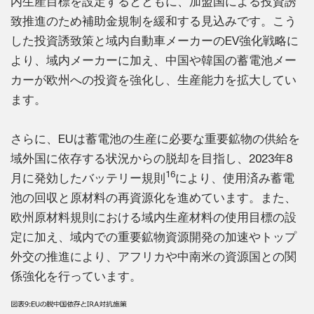
内生産目標を設定するとともに、加盟国による投資誘
致推進のため補助金規制を緩和する見込みです。こう
した投資誘致策と域内自動車メーカーのEV強化戦略に
より、域内メーカーに加え、中国や韓国の蓄電池メー
カーが欧州への投資を強化し、生産能力を拡大してい
ます。
さらに、EUは蓄電池の生産に必要な重要鉱物の供給を
域外国に依存する状況からの脱却を目指し、2023年8
16
月に発効したバッテリー規則
により、使用済み蓄電
池の回収と原材料の再資源化を進めています。また、
欧州原材料規則における域内生産材料の使用目標の設
定に加え、域内での重要鉱物資源開発の加速やトップ
外交の推進により、アフリカや中南米の資源国との関
係強化を行っています。