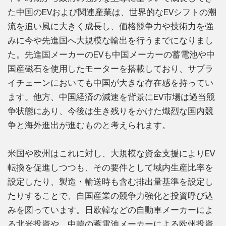
た中国のEVおよび関連産業は、世界的なEVシフトの潮
流を追い風に大きく成長し、価格競争力や技術力を強
みに今や先進国へ大規模な輸出を行うまでになりまし
た。先進国メーカーのEVも中国メーカーの蓄電池や中
国産磁石を使用したモーターを搭載しており、サプラ
イチェーンにおいても中国が大きな存在感を持ってい
ます。他方、中国経済の減速を背景にEV市場は過当競
争状態にあり、今後は生き残りをかけた熾烈な国内競
争と海外進出が進むものと考えられます。
米国や欧州はこれに対し、大規模な資金支援によりEV
転換を促進しつつも、その要件として域内生産比率を
設定したり、製造・輸送時も含む排出量基準を設定し
たりすることで、自国産業の競争力強化と投資呼び込
みを図っています。日欧韓などの自動車メーカーによ
る北米投資や、中韓の蓄電池メーカーによる欧州投資