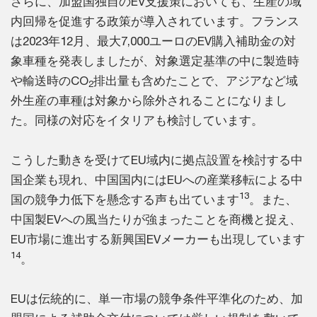
さらに、加盟国独自のEV支援策においても、生産の域
内回帰を促進する政策が導入されています。フランス
は2023年12月、最大7,000ユーロのEV購入補助金の対
象車種を発表しましたが、対象選定基準の中に製造時
や輸送時のCO
排出量も含めたことで、アジアなど域
2
外生産の車種は対象から除外されることになりまし
た。同様の対応をイタリアも検討しています。
こうした動きを受けてEU域内に拠点設置を検討する中
国企業も現れ、中国国内にはEUへの産業移転による中
13
国の競争力低下を懸念する声も出ています
。また、
中国製EVへの風当たりが強まったことを商機と捉え、
EU市場に進出する新興国EVメーカーも出現しています
14
。
EUは伝統的に、単一市場の競争条件平準化のため、加