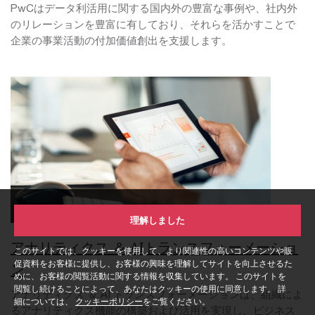
PwCはデータ利活用に関する国内外の豊富な事例や、社内外
のリレーションを豊富に有しており、それらを活かすことで
企業の事業活動の付加価値創出を支援します。
理解しました
アナリティクス ＆ AIトランスフォーメーショ
このサイトでは、クッキーを使用して、より関連性の高いコンテンツや販
促資料をお客様に提供し、お客様の興味を理解してサイトを向上させるた
ン
めに、お客様の閲覧活動に関する情報を収集しています。 このサイトを
閲覧し続けることによって、あなたはクッキーの使用に同意します。 詳
アナリティクス ＆ AI トランスフォーメーションは、組織によ
細については、
クッキーポリシー
をご覧ください。
るアナリティクス機能の構築および活用を実現し、ビジネス