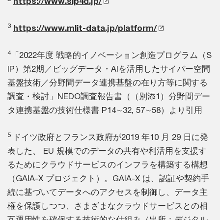
https://www.sip4d.jp/
3
https://www.mlit-data.jp/platform/
4
「2022年度 戦略的イノベーション創造プログラム（S
IP）第2期／ビッグデータ・AIを活用したサイバー空間
基盤技術／分野間データ連携基盤の在り方等に関する
調査・検討」NEDO調査報告書（（別添1）分野間デー
タ連携基盤の技術仕様書 P14∼32, 57∼58）より引用
5
ドイツ政府とフランス政府が2019 年10 月 29 日に発
表した、 EU 規模でのデータの共有や利活用を支援す
るためにクラウドサービスのインフラを構築する構想
（GAIA-X プロジェクト）。GAIA-X は、認証や契約手
続に基づいてデータへのアクセスを制御し、データ主
権を保護しつつ、さまざまなクラウドサービスとの相
互運用性を確保する技術的な仕組み（出所：デジタル