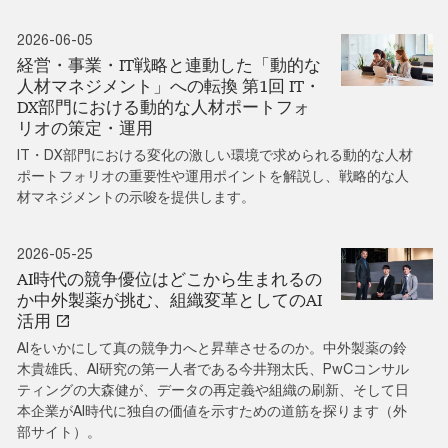
2026-06-05
経営・事業・IT戦略と連動した「動的な
人材マネジメント」への転換 第1回 IT・
DX部門における動的な人材ポートフォ
リオの策定・運用
IT・DX部門における変化の激しい環境で求められる動的な人材
ポートフォリオの重要性や運用ポイントを解説し、戦略的な人
材マネジメントの示唆を提供します。
2026-05-25
AI時代の競争優位はどこから生まれるの
か中外製薬が挑む、組織変革としてのAI
活用
AIをいかにして真の競争力へと昇華させるのか。中外製薬の鈴
木貴雄氏、AI研究の第一人者である今井翔太氏、PwCコンサル
ティングの大森健が、データの再定義や組織の刷新、そして日
本企業がAI時代に独自の価値を示すための道筋を探ります（外
部サイト）。