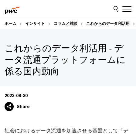
Skip
Skip
to
to
content
footer
ホーム
インサイト
コラム／対談
これからのデータ利活用
これからのデータ利活用 - デ
ータ流通プラットフォームに
係る国内動向
2023-08-30
Share
社会におけるデータ流通を加速させる基盤として「デ