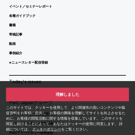
イベント／セミナーレポート
各種ガイドブック
書籍
寄稿記事
動画
事例紹介
eニュースレター配信登録
Today's issues
理解しました
PwC Japanグループ
このサイトでは、クッキーを使用して、より関連性の高いコンテンツや販
促資料をお客様に提供し、お客様の興味を理解してサイトを向上させるた
PwC Japan有限責任監査法人
めに、お客様の閲覧活動に関する情報を収集しています。 このサイトを
PwCコンサルティング合同会社
閲覧し続けることによって、あなたはクッキーの使用に同意します。 詳
細については、
クッキーポリシー
をご覧ください。
PwCアドバイザリー合同会社