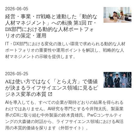
2026-06-05
経営・事業・IT戦略と連動した「動的な
人材マネジメント」への転換 第1回 IT・
DX部門における動的な人材ポートフォ
リオの策定・運用
IT・DX部門における変化の激しい環境で求められる動的な人材
ポートフォリオの重要性や運用ポイントを解説し、戦略的な人
材マネジメントの示唆を提供します。
2026-05-25
AIは使い方ではなく「とらえ方」で価値
が決まるライフサイエンス領域に見るビ
ジネス変革の本質
AIを導入しても、すべての企業が期待どおりの結果を得られる
わけではありません。AI研究を専門とする今井翔太氏、製薬業
界のDXに取り組む中外製薬の鈴木貴雄氏、PwCコンサルティ
ングの大森健の対話から、ライフサイエンス領域におけるAI活
用の本質的価値を探ります（外部サイト）。