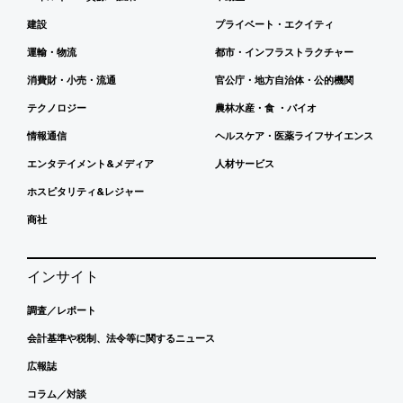
建設
プライベート・エクイティ
運輸・物流
都市・インフラストラクチャー
消費財・小売・流通
官公庁・地方自治体・公的機関
テクノロジー
農林水産・食 ・バイオ
情報通信
ヘルスケア・医薬ライフサイエンス
エンタテイメント&メディア
人材サービス
ホスピタリティ&レジャー
商社
インサイト
調査／レポート
会計基準や税制、法令等に関するニュース
広報誌
コラム／対談