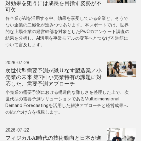
対効果を狙うには成長を目指す姿勢が不
可欠
各企業がAIを活用する中、効果を享受している企業と、そうで
ない企業の二極化が進みつつあります。本レポートでは、世界
的な上場企業の経営幹部を対象としたPwCのアンケート調査の
結果を分析し、AI活用を事業モデルの変革へとつなげる道筋に
ついて言及します。
2026-07-28
次世代型需要予測が織りなす製造業／小
売業の未来 第7回 小売業特有の課題に対
応した、需要予測アプローチ
小売業の需要予測における構造的な難しさを整理した上で、次
世代型の需要予測ソリューションであるMultidimensional
Demand Forecastingを活用した解決アプローチと経営成果へ
の結びつけ方を概観します。
2026-07-22
フィジカルAI時代の技術動向と日本が進