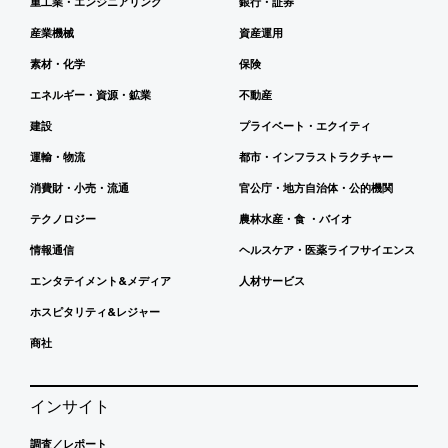
重工業・エンジニアリング
銀行・証券
産業機械
資産運用
素材・化学
保険
エネルギー・資源・鉱業
不動産
建設
プライベート・エクイティ
運輸・物流
都市・インフラストラクチャー
消費財・小売・流通
官公庁・地方自治体・公的機関
テクノロジー
農林水産・食 ・バイオ
情報通信
ヘルスケア・医薬ライフサイエンス
エンタテイメント&メディア
人材サービス
ホスピタリティ&レジャー
商社
インサイト
調査／レポート