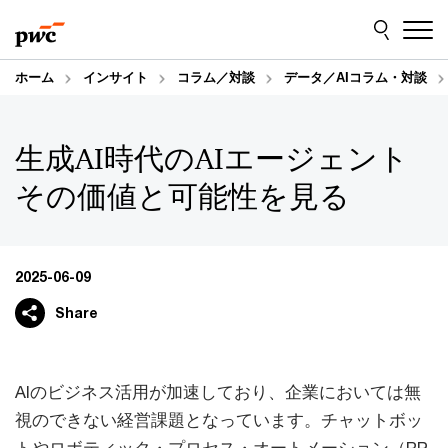
Skip
Skip
to
to
content
footer
ホーム
インサイト
コラム／対談
データ／AIコラム・対談
生成AI時代のAIエージェント
その価値と可能性を見る
2025-06-09
Share
AIのビジネス活用が加速しており、企業においては無
視のできない経営課題となっています。チャットボッ