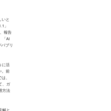
しいと
.1」
日、報告
「AI
がパブリ
うに活
か。前
では、
て、ガ
用方法
見解と