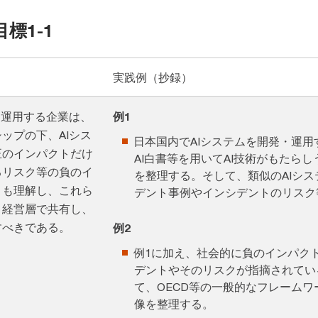
標1-1
実践例（抄録）
・運用する企業は、
例1
ップの下、AIシス
日本国内でAIシステムを開発・運
正のインパクトだけ
AI白書等を用いてAI技術がもたら
るリスク等の負のイ
を整理する。そして、類似のAIシ
とも理解し、これら
デント事例やインシデントのリスク
、経営層で共有し、
すべきである。
例2
例1に加え、社会的に負のインパク
デントやそのリスクが指摘されてい
て、OECD等の一般的なフレーム
像を整理する。