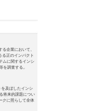
用する企業において、
しうる正のインパクト
ステムに関するインシ
等を調査する。
トを及ぼしたインシ
る将来的課題につい
ワークに照らして全体