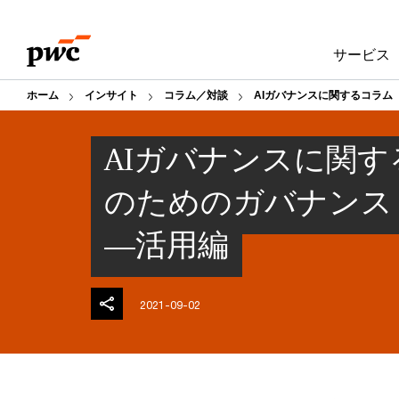
Skip
Skip
to
to
サービス
content
footer
ホーム
インサイト
コラム／対談
AIガバナンスに関するコラム
AIガバナンスに関す
のためのガバナンス・
―活用編
2021-09-02