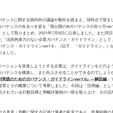
ガバナンスに関する国内外の議論や動向を踏まえ、現時点で望ま
ガバナンスの在るべき姿を「我が国のAIガバナンスの在り方ver1
として取りまとめ、2021年7月9日に公表しました。また同
た「法的拘束力のない企業ガバナンス・ガイドライン」として、
ナンス・ガイドラインver1.0」（以下、「ガイドライン」）
れました。
ノベーションを促進しようとする企業は、ガイドラインをどのよ
Iガバナンスを構築し、また向上させることができるのでしょう
原則実践のためのガバナンス・ガイドラインver1.0』―解説編
」
背景とその概要について考察しました。今回は「活用編」とし
示されている行動目標と乖離評価例の一部を取り上げ、その活
。
ける意見・判断に関する記述は筆者の私見であり、所属組織の