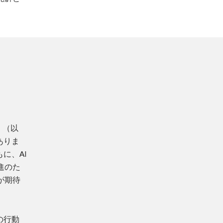
」（以
ありま
に、AI
進のた
が期待
の行動