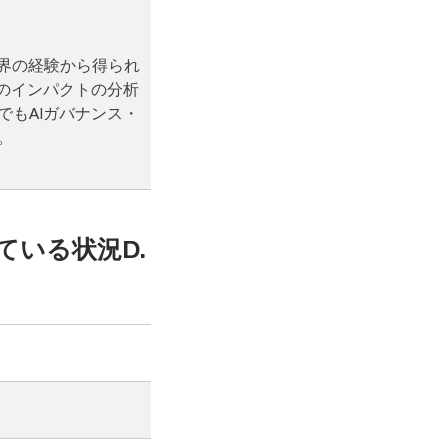
界の経験から得られ
負のインパクトの分析
でもAIガバナンス・
。
れている状況D.