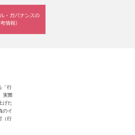
る「行
、実際
上げた
負のイ
討（行