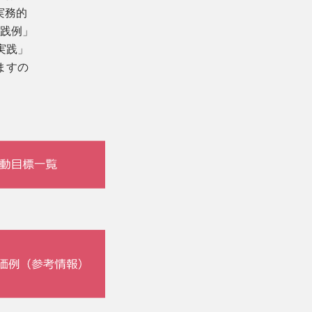
実務的
践例」
実践」
ますの