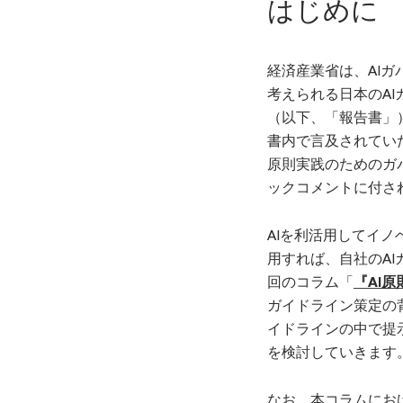
はじめに
経済産業省は、AI
考えられる日本のAI
（以下、「報告書」）
書内で言及されてい
原則実践のためのガバ
ックコメントに付さ
AIを利活用してイ
用すれば、自社のA
回のコラム「
『AI
ガイドライン策定の
イドラインの中で提
を検討していきます
なお、本コラムにお