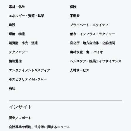
素材・化学
保険
エネルギー・資源・鉱業
不動産
建設
プライベート・エクイティ
運輸・物流
都市・インフラストラクチャー
消費財・小売・流通
官公庁・地方自治体・公的機関
テクノロジー
農林水産・食 ・バイオ
情報通信
ヘルスケア・医薬ライフサイエンス
エンタテイメント&メディア
人材サービス
ホスピタリティ&レジャー
商社
インサイト
調査／レポート
会計基準や税制、法令等に関するニュース