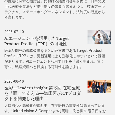
の推進に関する検討会」における議論内容を前提に、日本の次
世代医療基盤法など現行制度の限界も踏まえつつ、技術アーキ
テクチャ、ステークホルダーマネジメント、法制度の観点から
考察します。
2026-07-10
AIエージェントを活用したTarget
Product Profile（TPP）の可能性
医薬品開発の戦略仮説をまとめた文書であるTarget Product
Profile（TPP）は、更新遅延により形骸化しやすいという課題
があります。AIエージェント活用でTPPを「賢く生まれ、賢く
育つ」戦略資産へと転換する可能性を論じます。
2026-06-16
医彩―Leader's insight 第19回 在宅医療
を「面」で支える―臨床医がICTプロダ
クトを開発した理由―
人口減少と高齢化が進む中、在宅医療の重要性は高まっていま
す。United Vision & Companyの村岡聡一氏と楳木 陽子氏をお