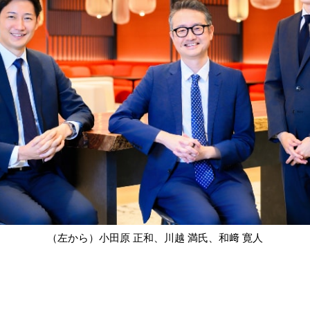
（左から）小田原 正和、川越 満氏、和﨑 寛人