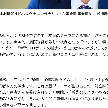
木村情報技術株式会社 コンサナリスト® 事業部 事業部長 川越 満
るせっかくの機会ですので、本日のテーマに入る前に、昨今の
います。全国的に病院経営が厳しい状況となっていますが、特
-19：以下、「新型コロナ」）の拡大を機に患者さんが減少して
を占めているように思います。新型コロナは病院にどのような
契機に、二つの点で5年～10年程度タイムスリップと言います
患者さんの減少です。これは新型コロナが生み出した「対立関
で広く患者さんを受け入れていた病院が「感染のリスクがある
逆の状況になり、それが大々的に周知されるようになりました
は相当なパワーを要します。