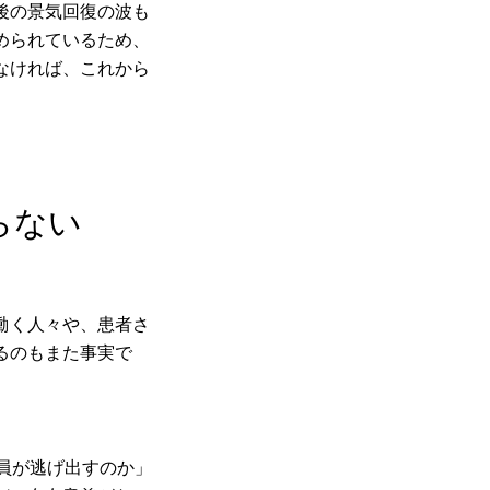
後の景気回復の波も
められているため、
なければ、これから
らない
働く人々や、患者さ
るのもまた事実で
員が逃げ出すのか」