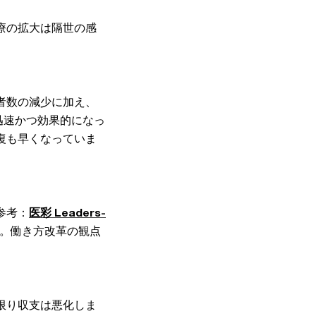
療の拡大は隔世の感
者数の減少に加え、
迅速かつ効果的になっ
復も早くなっていま
参考：
医彩 Leaders-
。働き方改革の観点
限り収支は悪化しま