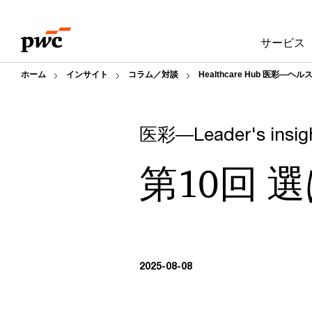
Skip
Skip
to
to
サービス
content
footer
ホーム
インサイト
コラム／対談
Healthcare Hub 医彩―
医彩―Leader's insig
第10回 
2025-08-08