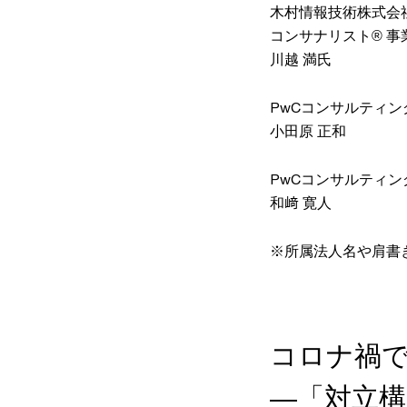
木村情報技術株式会
コンサナリスト® 事
川越 満氏
PwCコンサルティン
小田原 正和
PwCコンサルティン
和﨑 寛人
※所属法人名や肩書
コロナ禍
―「対立