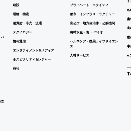
イ
建設
プライベート・エクイティ
各
運輸・物流
都市・インフラストラクチャー
書
消費財・小売・流通
官公庁・地方自治体・公的機関
寄
テクノロジー
農林水産・食 ・バイオ
イバ
動
情報通信
ヘルスケア・医薬ライフサイエン
ス
事
エンタテイメント&メディア
人材サービス
e
ホスピタリティ&レジャー
商社
T
応支