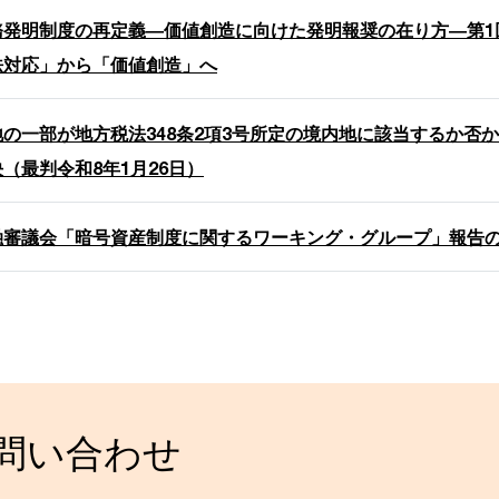
務発明制度の再定義―価値創造に向けた発明報奨の在り方―第1
法対応」から「価値創造」へ
地の一部が地方税法348条2項3号所定の境内地に該当するか否
（最判令和8年1月26日）
融審議会「暗号資産制度に関するワーキング・グループ」報告
お問い合わせ