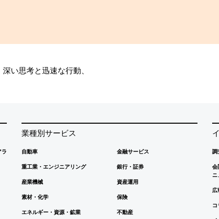
、深い思考と迅速な行動、
業種別サービス
アラ
自動車
金融サービス
調
重工業・エンジニアリング
銀行・証券
会
ニ
産業機械
資産運用
広
素材・化学
保険
コ
エネルギー・資源・鉱業
不動産