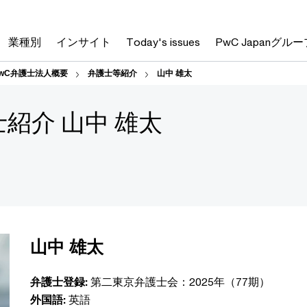
業種別
インサイト
Today's issues
PwC Japanグルー
wC弁護士法人概要
弁護士等紹介
山中 雄太
士紹介 山中 雄太
山中 雄太
弁護士登録:
第二東京弁護士会：2025年（77期）
外国語:
英語