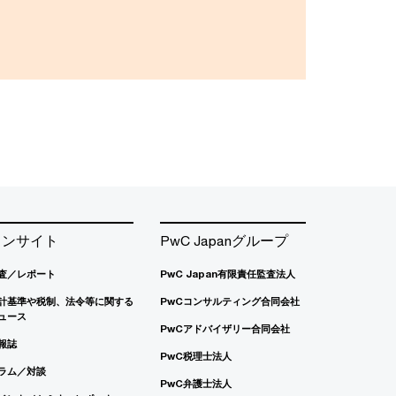
インサイト
PwC Japanグループ
査／レポート
PwC Japan有限責任監査法人
計基準や税制、法令等に関する
PwCコンサルティング合同会社
ュース
PwCアドバイザリー合同会社
報誌
PwC税理士法人
ラム／対談
PwC弁護士法人