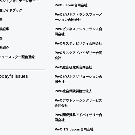
ベント／セミナーレポート
PwC Japan合同会社
種ガイドブック
PwCビジネストランスフォーメ
籍
ーション合同会社
稿記事
PwCビジネスアシュアランス合
同会社
画
PwCサステナビリティ合同会社
例紹介
PwCリスクアドバイザリー合同
ニュースレター配信登録
会社
PwC総合研究所合同会社
oday's issues
PwCビジネスソリューション合
同会社
PwC社会保険労務士法人
PwCアウトソーシングサービス
合同会社
PwC関税貿易アドバイザリー合
同会社
PwC TS Japan合同会社