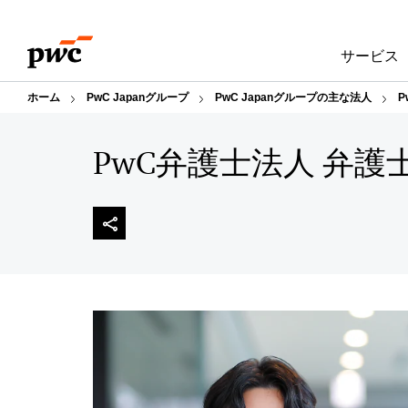
Skip
Skip
to
to
サービス
content
footer
ホーム
PwC Japanグループ
PwC Japanグループの主な法人
P
PwC弁護士法人 弁護