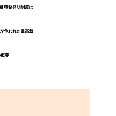
回 職務発明制度は
かが争われた最高裁
の概要