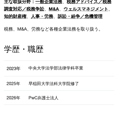
主な取扱分野：
一般企業法務
、
税務アドバイス／税務
調査対応／税務争訟
、
M&A
、
ウェルスマネジメント
、
知的財産権
、
人事・労務
、
訴訟・紛争／危機管理
税務、M&A、労務など各種企業法務を取り扱う。
学歴・職歴
中央大学法学部法律学科卒業
2023年
2025年
早稲田大学法科大学院修了
2026年
PwC弁護士法人