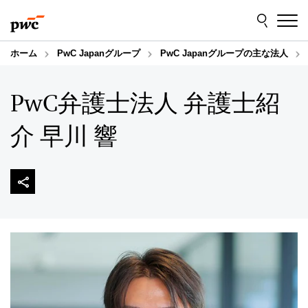
Skip
Skip
to
to
content
footer
ホーム
PwC Japanグループ
PwC Japanグループの主な法人
PwC弁護士法人 弁護士紹
介 早川 響