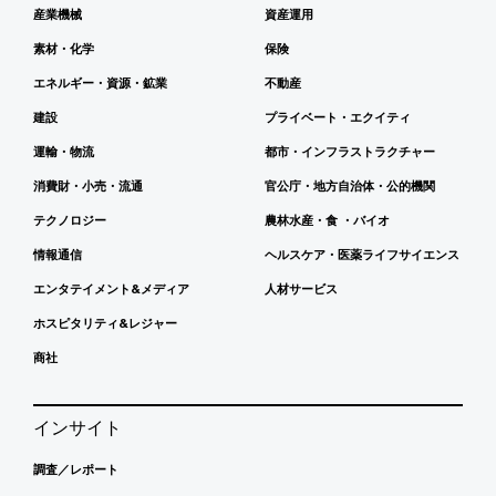
産業機械
資産運用
素材・化学
保険
エネルギー・資源・鉱業
不動産
建設
プライベート・エクイティ
運輸・物流
都市・インフラストラクチャー
消費財・小売・流通
官公庁・地方自治体・公的機関
テクノロジー
農林水産・食 ・バイオ
情報通信
ヘルスケア・医薬ライフサイエンス
エンタテイメント&メディア
人材サービス
ホスピタリティ&レジャー
商社
インサイト
調査／レポート