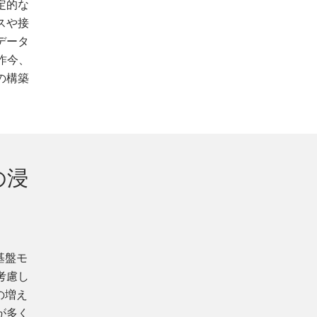
定的な
スや接
データ
昨今、
の構築
の浸
基盤モ
考慮し
の増え
が多く