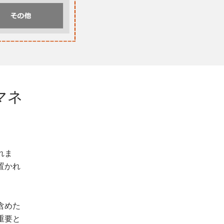
マネ
れま
置かれ
含めた
重要と