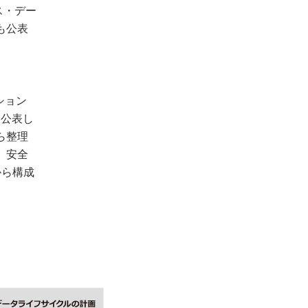
ス・デー
も公表
ーション
に公表し
ら整理
、安全
から構成