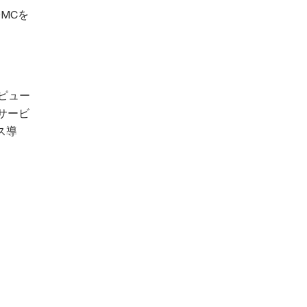
MCを
ピュー
サービ
ス導