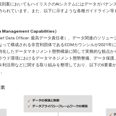
I規則案においてもハイリスクのAIシステムにはデータガバナン
められています。また、以下に示すような各種ガイドライン等
 Management Capabilities）
ef Data Officer: 最高データ責任者）、データ関連のソリュ
って構成される非営利団体であるEDMカウンシルが2021年
特化したデータマネジメント態勢構築に関して実務的な観点か
ラウド環境におけるデータマネジメント態勢整備、データ保護
タ利活用などに関する取り組みを整理しており、以下の6要素
）。