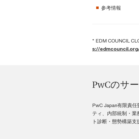
参考情報
* EDM COUNCIL C
s://edmcouncil.org
PwCのサ
PwC Japan有
ティ、内部統制・業
ト診断・態勢構築支