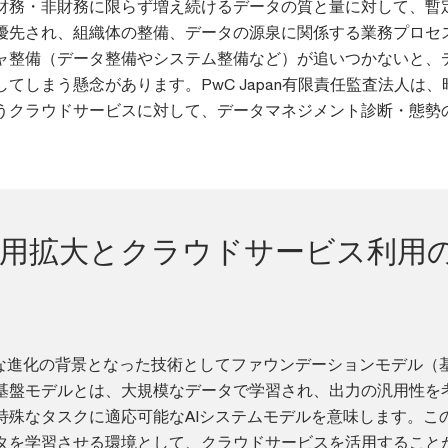
財務・非財務に限らず増え続けるデータの質と量に対して、暫
優先され、組織体の整備、データの源泉に関係する業務プロセ
ャ整備（データ整備やシステム整備など）が追いつかないと、
てしまう懸念があります。PwC Japan有限責任監査法人は、
うクラウドサービスに対して、データマネジメント診断・態勢
利用拡大とクラウドサービス利用
激な進化の背景となった技術としてファウンデーションモデル（
基盤モデルとは、大規模なデータで学習され、出力の汎用性を
特殊なタスクに適応可能なAIシステムモデルを意味します。こ
タを学習させる環境として、クラウドサービスを活用すること