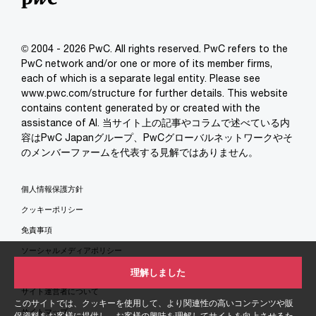
© 2004 - 2026 PwC. All rights reserved. PwC refers to the
PwC network and/or one or more of its member firms,
each of which is a separate legal entity. Please see
www.pwc.com/structure for further details. This website
contains content generated by or created with the
assistance of AI. 当サイト上の記事やコラムで述べている内
容はPwC Japanグループ、PwCグローバルネットワークやそ
のメンバーファームを代表する見解ではありません。
個人情報保護方針
クッキーポリシー
免責事項
ソーシャルメディアポリシー
特定商取引法に基づく表示
理解しました
サイト運営者について
このサイトでは、クッキーを使用して、より関連性の高いコンテンツや販
サイトマップ
促資料をお客様に提供し、お客様の興味を理解してサイトを向上させるた