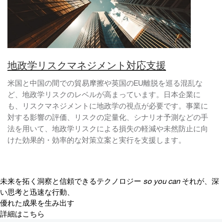
地政学リスクマネジメント対応支援
米国と中国の間での貿易摩擦や英国のEU離脱を巡る混乱な
ど、地政学リスクのレベルが高まっています。日本企業に
も、リスクマネジメントに地政学の視点が必要です。事業に
対する影響の評価、リスクの定量化、シナリオ予測などの手
法を用いて、地政学リスクによる損失の軽減や未然防止に向
けた効果的・効率的な対策立案と実行を支援します。
未来を拓く洞察と信頼できるテクノロジー
so you can
それが、深
い思考と迅速な行動、
優れた成果を生み出す
詳細はこちら