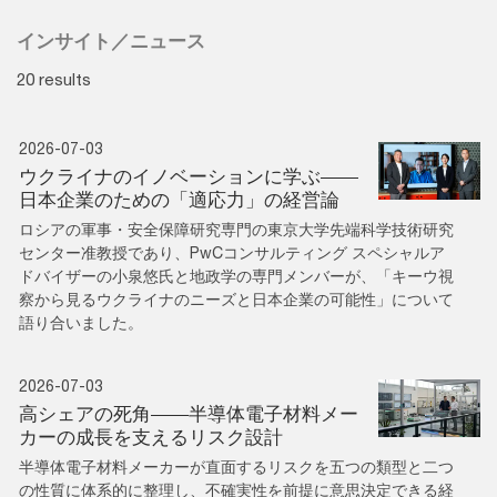
インサイト／ニュース
20 results
2026-07-03
ウクライナのイノベーションに学ぶ——
日本企業のための「適応力」の経営論
ロシアの軍事・安全保障研究専門の東京大学先端科学技術研究
センター准教授であり、PwCコンサルティング スペシャルア
ドバイザーの小泉悠氏と地政学の専門メンバーが、「キーウ視
察から見るウクライナのニーズと日本企業の可能性」について
語り合いました。
2026-07-03
高シェアの死角――半導体電子材料メー
カーの成長を支えるリスク設計
半導体電子材料メーカーが直面するリスクを五つの類型と二つ
の性質に体系的に整理し、不確実性を前提に意思決定できる経