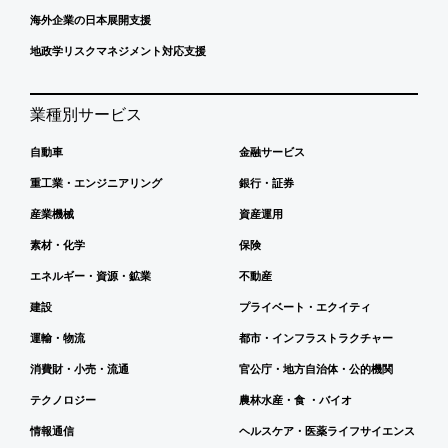
海外企業の日本展開支援
地政学リスクマネジメント対応支援
業種別サービス
自動車
金融サービス
重工業・エンジニアリング
銀行・証券
産業機械
資産運用
素材・化学
保険
エネルギー・資源・鉱業
不動産
建設
プライベート・エクイティ
運輸・物流
都市・インフラストラクチャー
消費財・小売・流通
官公庁・地方自治体・公的機関
テクノロジー
農林水産・食 ・バイオ
情報通信
ヘルスケア・医薬ライフサイエンス