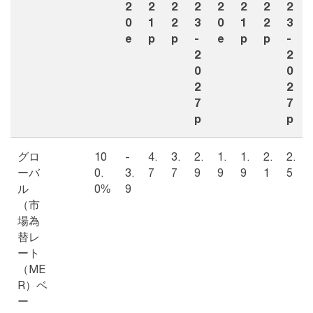
2
2
2
2
2
2
2
2
0
1
2
3
0
1
2
3
e
p
p
-
e
p
p
-
2
2
0
0
2
2
7
7
p
p
グロ
10
-
4.
3.
2.
1.
1.
2.
2.
ーバ
0.
3.
7
7
9
9
9
1
5
ル
0%
9
（市
場為
替レ
ート
（ME
R）ベ
ー