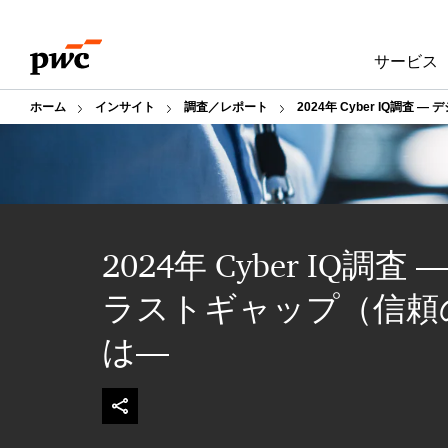
Skip
Skip
to
to
サービス
content
footer
ホーム
インサイト
調査／レポート
2024年 Cyber IQ
2024年 Cyber IQ
ラストギャップ（信頼
は―