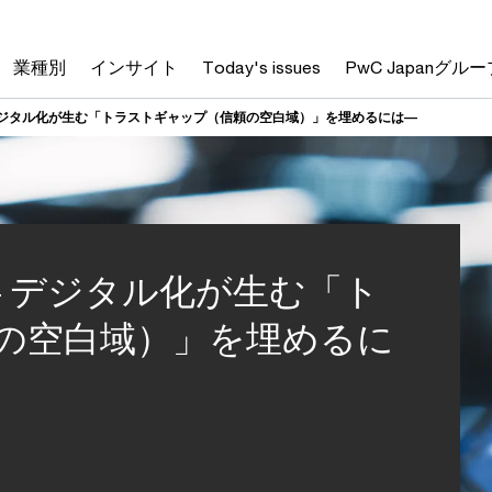
業種別
インサイト
Today's issues
PwC Japanグルー
調査 ― デジタル化が生む「トラストギャップ（信頼の空白域）」を埋めるには―
調査 ― デジタル化が生む「ト
の空白域）」を埋めるに