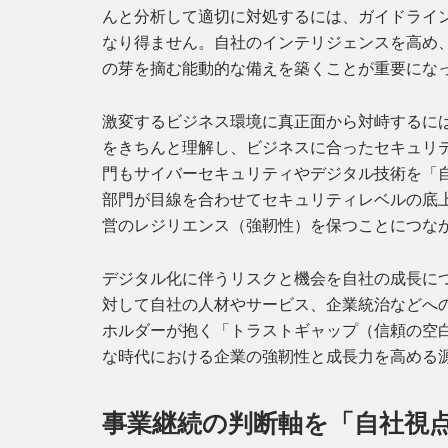
んと分析して適切に対処するには、ガイドライ
なり得ません。自社のインテリジェンスを高め
の芽を摘む能動的な備えを築くことが重要にな
激変するビジネス環境に真正面から対峙するには
をきちんと理解し、ビジネスに合ったセキュリ
門もサイバーセキュリティやデジタル技術を「
部門が目線を合わせてセキュリティレベルの底
営のレジリエンス（強靭性）を保つことにつな
デジタル化に伴うリスクと機会を自社の成長に
対して自社の人材やサービス、企業統治などへ
ホルダーが抱く「トラストギャップ（信頼の空
な時代における企業の強靭性と成長力を高める
事業継続の判断軸を「自社視