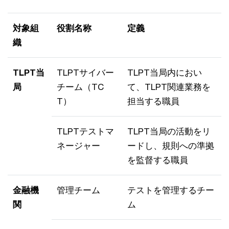
対象組
役割名称
定義
織
TLPT当
TLPTサイバー
TLPT当局内におい
局
チーム（TC
て、TLPT関連業務を
T）
担当する職員
TLPTテストマ
TLPT当局の活動をリ
ネージャー
ードし、規則への準拠
を監督する職員
金融機
管理チーム
テストを管理するチー
関
ム