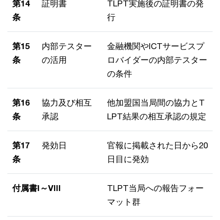
第14
証明書
TLPT実施後の証明書の発
条
行
第15
内部テスター
金融機関やICTサービスプ
条
の活用
ロバイダーの内部テスター
の条件
第16
協力及び相互
他加盟国当局間の協力とT
条
承認
LPT結果の相互承認の規定
第17
発効日
官報に掲載された日から20
条
日目に発効
付属書I～VIII
TLPT当局への報告フォー
マット群