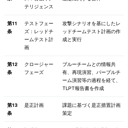
テリジェンス
第11
テストフェー
攻撃シナリオを基にしたレ
条
ズ：レッドチ
ッドチームテスト計画の作
ームテスト計
成と実行
画
第12
クロージャー
ブルーチームとの情報共
条
フェーズ
有、再現演習、パープルチ
ーム演習等の過程を経て、
TLPT報告書を作成
第13
是正計画
課題に基づく是正措置計画
条
策定