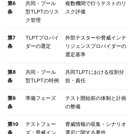
第6
共同・プール
複数機関で行うテストのリ
条
型TLPTのリス
スク評価
ク管理
第7
TLPTプロバイ
外部テスターや脅威インテ
条
ダーの選定
リジェンスプロバイダーの
選定基準
第8
共同・プール
共同TLPTにおける役割分
条
型TLPTの特例
担・責任
第9
準備フェーズ
テスト開始前の体制と計画
条
の整備
第10
テストフェー
脅威情報の収集・シナリオ
条
ズ：脅威イン
選定に関する要件