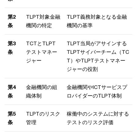
第2
TLPT対象金融
TLPT義務対象となる金融
条
機関の特定
機関の基準
第3
TCTとTLPT
TLPT当局がアサインする
条
テストマネー
TLPTサイバーチーム（TC
ジャー
T）やTLPTテストマネー
ジャーの役割
第4
金融機関の組
金融機関やICTサービスプ
条
織体制
ロバイダーのTLPT体制
第5
TLPTのリスク
稼働中のシステムに対する
条
管理
テストのリスク評価