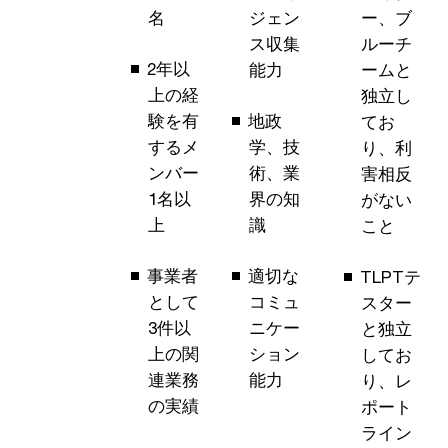
名
ジェン
ー、ブ
ス収集
ルーチ
2年以
能力
ームと
上の経
独立し
験を有
地政
てお
するメ
学、技
り、利
ンバー
術、業
害相反
1名以
界の知
がない
上
識
こと
事業者
適切な
TLPTテ
として
コミュ
スター
3件以
ニケー
と独立
上の関
ション
してお
連業務
能力
り、レ
の実績
ポート
ライン