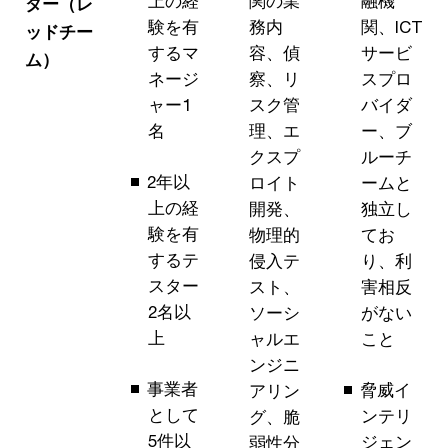
上の経
関の業
融機
ター（レ
験を有
務内
関、ICT
ッドチー
するマ
容、偵
サービ
ム）
ネージ
察、リ
スプロ
ャー1
スク管
バイダ
名
理、エ
ー、ブ
クスプ
ルーチ
2年以
ロイト
ームと
上の経
開発、
独立し
験を有
物理的
てお
するテ
侵入テ
り、利
スター
スト、
害相反
2名以
ソーシ
がない
上
ャルエ
こと
ンジニ
事業者
脅威イ
アリン
として
ンテリ
グ、脆
5件以
ジェン
弱性分