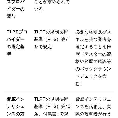
スプロバ
ことが求められて
イダーの
いる
関与
TLPTプロ
TLPTの規制技術
必要な経験及びス
バイダー
基準（RTS）第7
キルを持つ業者を
の選定基
条で規定
選定することを推
準
奨（テスターの資
格や経歴の確認等
のバックグラウン
ドチェックを含
む）
脅威イン
TLPTの規制技術
脅威インテリジェ
テリジェ
基準（RTS）第10
ンスを踏まえ、実
ンスの方
条、付属書IIIで規
際の攻撃者が行う