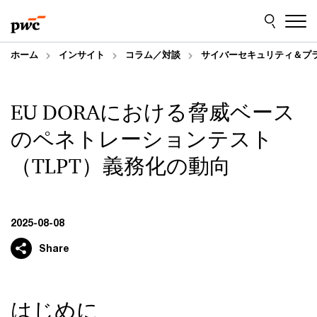
Skip
Skip
to
to
content
footer
ホーム
インサイト
コラム／対談
サイバーセキュリティ＆プ
EU DORAにおける脅威ベース
のペネトレーションテスト
（TLPT）義務化の動向
2025-08-08
Share
はじめに