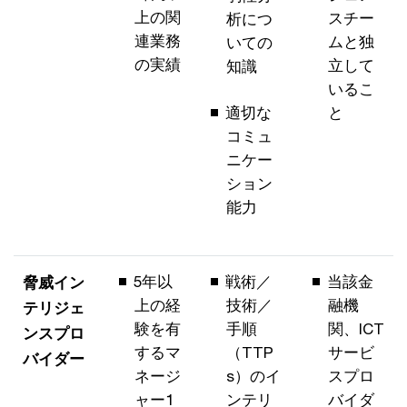
上の関
スチー
析につ
連業務
ムと独
いての
の実績
立して
知識
いるこ
適切な
と
コミュ
ニケー
ション
能力
5年以
戦術／
当該金
脅威イン
上の経
技術／
融機
テリジェ
験を有
手順
関、ICT
ンスプロ
するマ
（TTP
サービ
バイダー
ネージ
s）のイ
スプロ
ャー1
ンテリ
バイダ