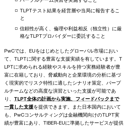
パープルチーム演習を実施すること
TLPTテスト結果を経営層や当局に報告するこ
と
信頼性が高く、倫理や利益相反（独立性）に厳
格なTLPTプロバイダーに委託すること
PwCでは、EUをはじめとしたグローバル市場におい
て、TLPTに関する豊富な支援実績を有しています。T
LPTに求められる経験やスキルを持つ実務経験者が豊
富に在籍しており、脅威動向と企業環境の分析に基づ
く現実的でリスク特性に適したシナリオ策定、パープ
ルチームなどの高度な演習といった支援が可能であ
り、
TLPT全体の計画から実施、フィードバックまで
一貫した支援
を提供できます。また日本国内において
も、PwCコンサルティングは金融機関向けのTLPT実
績が豊富にあり、TIBER-EUに準拠したサービスが提供