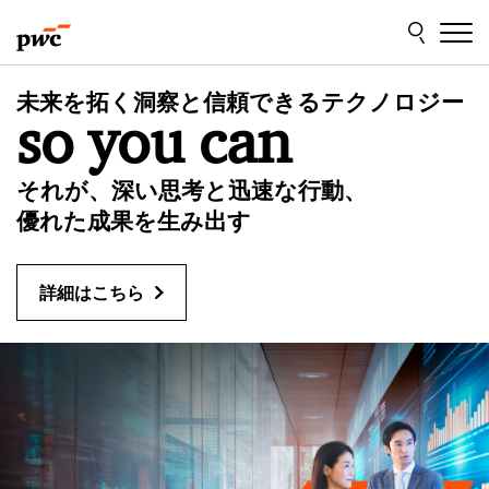
Skip
Skip
to
to
content
footer
P
未来を拓く洞察と信頼できるテクノロジー
so you can
w
C
それが、深い思考と迅速な行動、
優れた成果を生み出す
J
詳細はこちら
a
p
a
n