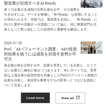
製造業が目指すべきAI-Ready
多くの企業が生成AIの活用を進める中、その成果を
引き出すには、データを整備し「AI-Ready」な状態にすること
が求められます。本稿では、製造業を念頭に、「AI-Ready」に
向けた要件や克服すべき課題について論じ、特に事業部門が主
体となって取り組むことの必然性と重要性を解説します。
2026-07-30
PwC「AIパフォーマンス調査」 AIの投資
対効果を狙うには成長を目指す姿勢が不
可欠
各企業がAIを活用する中、効果を享受している企業と、そうで
ない企業の二極化が進みつつあります。本レポートでは、世界
的な上場企業の経営幹部を対象としたPwCのアンケート調査の
結果を分析し、AI活用を事業モデルの変革へとつなげる道筋に
ついて言及します。
Load more
View all