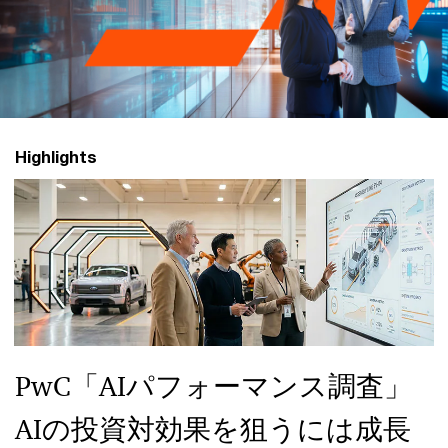
グ
ル
ー
Highlights
プ
PwC「AIパフォーマンス調査」
AIの投資対効果を狙うには成長