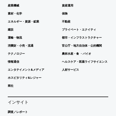
産業機械
資産運用
素材・化学
保険
エネルギー・資源・鉱業
不動産
建設
プライベート・エクイティ
運輸・物流
都市・インフラストラクチャー
消費財・小売・流通
官公庁・地方自治体・公的機関
テクノロジー
農林水産・食 ・バイオ
情報通信
ヘルスケア・医薬ライフサイエンス
エンタテイメント&メディア
人材サービス
ホスピタリティ&レジャー
商社
インサイト
調査／レポート