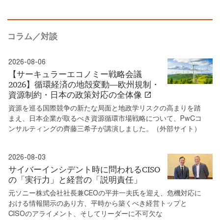
コラム／対談
2026-08-06
【サーキュラーエコノミー戦略会議
2026】循環経済の地殻変動―欧州規制・
資源制約・日本の政策対応の全体像
資源を巡る国際競争の新たな局面と地政学リスクの高まりを踏
まえ、日本企業が取るべき資源循環市場戦略について、PwCコ
ンサルティングの齊藤三希子が講演しました。（外部サイト）
2026-08-03
サイバーインシデント時に問われるCISO
の「実行力」と経営の「説明責任」
元ソニー株式会社社長兼CEOの平井一夫氏を迎え、危機対応に
おける情報開示のあり方、平時から築くべき経営トップと
CISOのアライメント、そしてリーダーに不可欠な