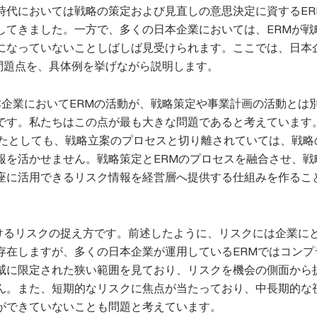
時代においては戦略の策定および見直しの意思決定に資するER
してきました。一方で、多くの日本企業においては、ERMが戦
になっていないことしばしば見受けられます。ここでは、日本
の問題点を、具体例を挙げながら説明します。
本企業においてERMの活動が、戦略策定や事業計画の活動とは
です。私たちはこの点が最も大きな問題であると考えています
したとしても、戦略立案のプロセスと切り離されていては、戦略
報を活かせません。戦略策定とERMのプロセスを融合させ、戦
座に活用できるリスク情報を経営層へ提供する仕組みを作るこ
おけるリスクの捉え方です。前述したように、リスクには企業に
存在しますが、多くの日本企業が運用しているERMではコンプ
威に限定された狭い範囲を見ており、リスクを機会の側面から
ん。また、短期的なリスクに焦点が当たっており、中長期的な
ができていないことも問題と考えています。