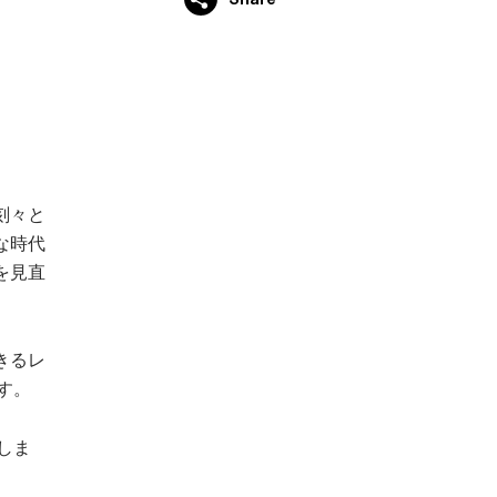
刻々と
な時代
を見直
きるレ
す。
しま