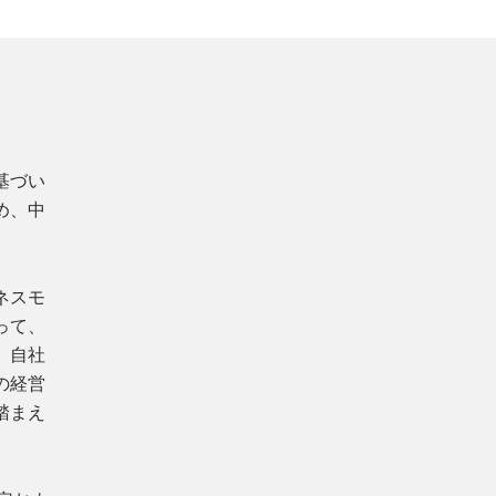
基づい
め、中
ネスモ
って、
、自社
の経営
踏まえ