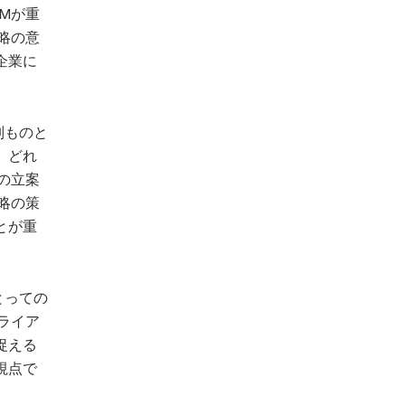
Mが重
略の意
企業に
別ものと
。どれ
の立案
略の策
とが重
とっての
ライア
捉える
視点で