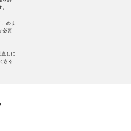
す。
す。めま
が必要
見直しに
できる
る