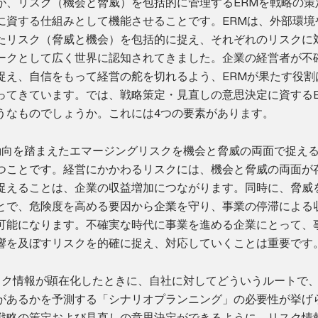
が、リスク（機会と脅威）を包括的に管理するERMを戦略の策
に資する仕組みとして機能させることです。ERMは、外部環境
たリスク（脅威と機会）を包括的に捉え、それぞれのリスクに
ークとして広く世界に認知されてきました。企業の経営者が不
捉え、自信をもって経営の舵を切れるよう、ERMが果たす役割
ってきています。では、戦略策定・見直しの意思決定に資するE
うなものでしょうか。これには4つの要素があります。
動向を踏まえたエマージングリスクを機会と脅威の両面で捉え
つことです。経営にかかわるリスクには、機会と脅威の両面が
捉えることは、企業の収益増加につながります。同時に、脅威
とで、危険度を高める要因から企業を守り、事業の停滞による
可能になります。不確実な時代に事業を進める企業にとって、
響を及ぼすリスクを的確に捉え、対応していくことは重要です
スク情報が顕在化したときに、自社に対してどういうルートで
があるかを予測する「シナリオプランニング」の必要性が挙げ
戦略の策定および見直しの意思決定ができるように、リスク情