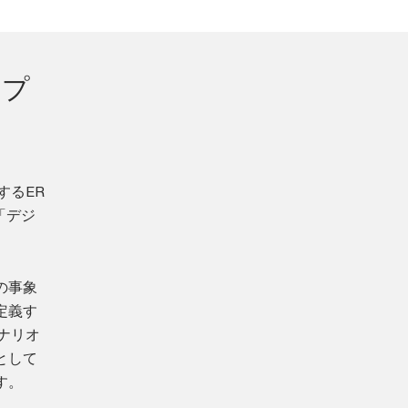
アプ
するER
「デジ
の事象
定義す
ナリオ
として
す。