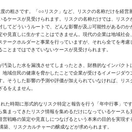
粒度の粗さです。「○○リスク」など、リスクの名称だけを経営
いるケースが見受けられます。リスクの名称だけでは、リスク
対してどういうルートで、どんな影響が及ぶ可能性があるのか
定や見直しに生かすことはできません。現代の企業は地域社会
ステークホルダーと事業を行っていますが、それら全てを考慮
ることまではできていないケースが見受けられます。
が汚染した水を漏洩させてしまったとき、財務的なインパクト
、地域住民の健康を脅かしたことで企業が受けるイメージダウ
す。そうした影響の予測や評価が加えられていなければ、リス
ざるをえません。
られた時期に形式的なリスク特定と報告を行う「年中行事」です
ら集まってきたリスク情報を集めるだけになっているケースも
経営戦略の策定や見直しにつなげるという本来の目的を実現す
再構築、リスクカルチャーの醸成などが求められます。