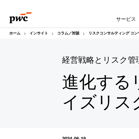
Skip
Skip
to
to
サービス
content
footer
ホーム
インサイト
コラム／対談
リスクコンサルティング コン
経営戦略とリスク管
進化する
イズリス
2024-06-19