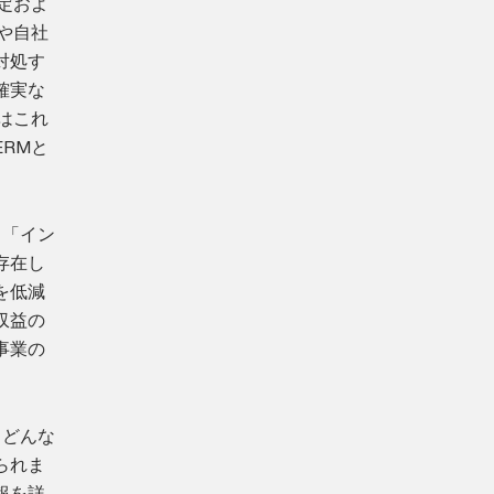
定およ
や自社
対処す
確実な
はこれ
RMと
る「イン
存在し
を低減
収益の
事業の
。
、どんな
られま
報を詳