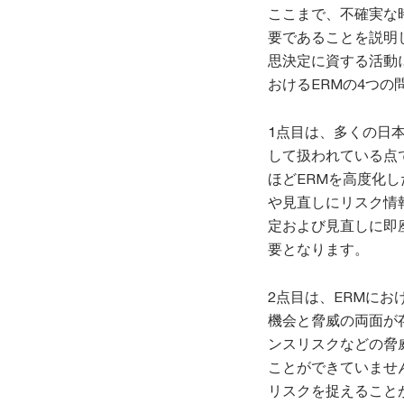
ここまで、不確実な
要であることを説明
思決定に資する活動
おけるERMの4つ
1点目は、多くの日
して扱われている点
ほどERMを高度化
や見直しにリスク情
定および見直しに即
要となります。
2点目は、ERMに
機会と脅威の両面が
ンスリスクなどの脅
ことができていませ
リスクを捉えること