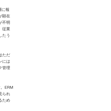
層に報
が顕在
が不明
、従業
したう
はただ
ンには
ク管理
。ERM
見られ
るため