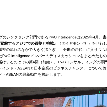
シンクタンク部門であるPwC Intelligenceは2025年4月、
 変貌するアジアでの役割と挑戦』
（ダイヤモンド社）を刊行
重視の流れのなかで大きく揺らぎ、「分断の時代」に入りつつ
wC Intelligenceメンバーのディスカッションをまとめた
届けするのはその第4回（前編）。PwCコンサルティングの専
・インド・ASEANと日本企業のビジネスチャンス」について
・ASEANの最新動向を検証します。