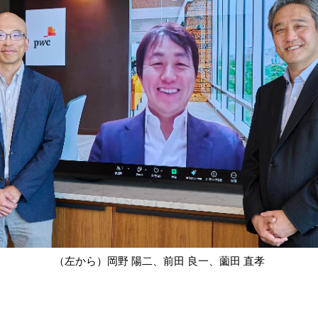
（左から）岡野 陽二、前田 良一、薗田 直孝