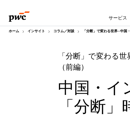
Skip
Skip
to
to
サービス
content
footer
ホーム
インサイト
コラム／対談
「分断」で変わる世界─中国・
「分断」で変わる世
（前編）
中国・イン
「分断」