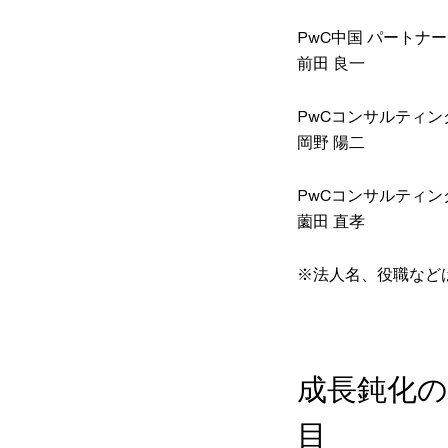
PwC中国 パートナー
前田 良一
PwCコンサルティング合
岡野 陽二
PwCコンサルティング合
薗田 直孝
※法人名、役職など
成長鈍化の
目