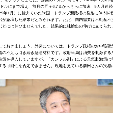
56億米ドルにまで増え、前月の同＋6.7％からさらに加速、9カ月
025年1月）に控えていた米国・トランプ新政権の発足に伴う関
出が急増した結果だとみられます。ただ、国内需要は不動産不
ほどには伸びませんでした。結果的に純輸出の伸びに支えられ
しておきましょう。外需については、トランプ政権の対中強硬
需の不足も引き続き懸念材料です。政府当局は消費を刺激するた
進策を導入していますが、「カンフル剤」による景気刺激策は
する可能性を否定できません。現地を見ている前田さんの実感