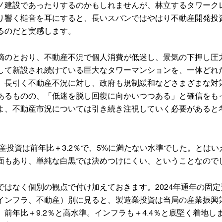
ノ建設であったりするのかもしれませんが、林立するタワーク
り響く槌音を耳にすると、長いスパンではやはり不動産開発投資
るのだと実感します。
摘のとおり、不動産不況で個人消費が低迷し、景気の下押し圧
して新設され続けている巨大なタワーマンションを、一体どれ
。長引く不動産不況に対し、政府も規制緩和などさまざまな対
あるものの、「低迷を脱し回復に向かいつつある」と確信をも
よ、不動産市況については引き続き注視していく必要があると
資産投資は前年比＋3.2％で、5%に満たない水準でした。とは
面もあり、単純な白黒では決めつけにくい、ということなので
ではなく個別の観点で付け加えておきます。2024年通年の固
インフラ、不動産）別に見ると、製造業投資は当局の産業振興
前年比＋9.2％と高水準。インフラも＋4.4％と底堅く着地し