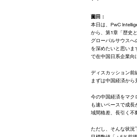
薗田：
本日は、PwC Intelli
から、第1章「歴史
グローバルサウスへ
を深めたいと思いま
で在中国日系企業向
ディスカッション前編
まずは中国経済から
今の中国経済をマク
も速いペースで成長
域間格差、長引く不
ただし、そんな状況下
目標数値「＋5％前後