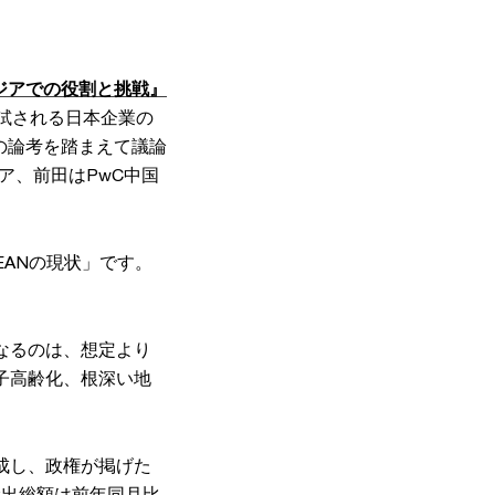
ジアでの役割と挑戦』
試される日本企業の
の論考を踏まえて議論
ア、前田はPwC中国
EANの現状」です。
なるのは、想定より
子高齢化、根深い地
達成し、政権が掲げた
輸出総額は前年同月比