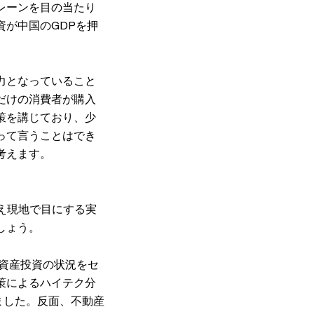
レーンを目の当たり
が中国のGDPを押
力となっていること
だけの消費者が購入
策を講じており、少
って言うことはでき
考えます。
いえ現地で目にする実
しょう。
定資産投資の状況をセ
策によるハイテク分
ました。反面、不動産