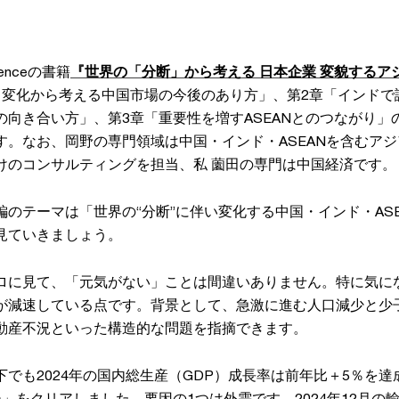
genceの書籍
『世界の「分断」から考える 日本企業 変貌するア
と変化から考える中国市場の今後のあり方」、第2章「インドで
の向き合い方」、第3章「重要性を増すASEANとのつながり」
す。なお、岡野の専門領域は中国・インド・ASEANを含むアジ
けのコンサルティングを担当、私 薗田の専門は中国経済です。
のテーマは「世界の“分断”に伴い変化する中国・インド・AS
見ていきましょう。
ロに見て、「元気がない」ことは間違いありません。特に気に
が減速している点です。背景として、急激に進む人口減少と少
動産不況といった構造的な問題を指摘できます。
でも2024年の国内総生産（GDP）成長率は前年比＋5％を
」をクリアしました。要因の1つは外需です。2024年12月の