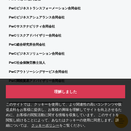
PwCビジネストランスフォーメーション合同会社
PwCビジネスアシュアランス合同会社
PwCサステナビリティ合同会社
PwCリスクアドバイザリー合同会社
PwC総合研究所合同会社
PwCビジネスソリューション合同会社
PwC社会保険労務士法人
PwCアウトソーシングサービス合同会社
PwC関税貿易アドバイザリー合同会社
PwC TS Japan合同会社
理解しました
このサイトでは、クッキーを使用して、より関連性の高いコンテンツや販
Alumni
促資料をお客様に提供し、お客様の興味を理解してサイトを向上させるた
めに、お客様の閲覧活動に関する情報を収集しています。 このサイトを
閲覧し続けることによって、あなたはクッキーの使用に同意します。 詳
細については、
クッキーポリシー
をご覧ください。