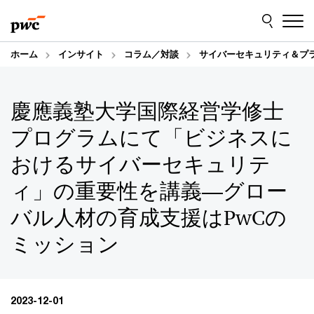
Skip
Skip
to
to
content
footer
ホーム
インサイト
コラム／対談
サイバーセキュリティ＆プ
慶應義塾大学国際経営学修士
プログラムにて「ビジネスに
おけるサイバーセキュリテ
ィ」の重要性を講義―グロー
バル人材の育成支援はPwCの
ミッション
2023-12-01