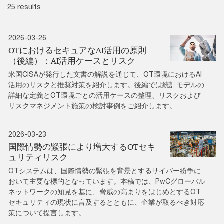
25 results
2026-03-26
OTにおけるセキュアなAI活用の原則
（後編）：AI活用ケースとリスク
米国CISAが発行した文書の解説を通じて、OT環境におけるAI
活用のリスクと推奨対策を紹介します。後編では統計モデルの
詳細な定義とOT環境ごとの活用ケースの整理、リスクおよび
リスクマネジメント施策の検討事例をご紹介します。
2026-03-23
国際情勢の緊張により増大するOTセキ
ュリティリスク
OTシステムは、国際情勢の緊張を背景とするサイバー紛争に
おいて主要な標的となっています。本稿では、PwCグローバル
ネットワークの知見を基に、脅威の高まりをはじめとするOT
セキュリティの現状に言及するとともに、企業が取るべき対応
策について提言します。