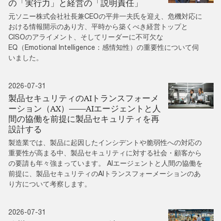
の「実行力」と経営の「説明責任」
元ソニー株式会社社長兼CEOの平井一夫氏を迎え、危機対応に
おける情報開示のあり方、平時から築くべき経営トップと
CISOのアライメント、そしてリーダーに不可欠な
EQ（Emotional Intelligence：感情知性）の重要性について伺
いました。
2026-07-31
製品セキュリティのAIトランスフォーメ
ーション（AX）――AIエージェントと人
間の協働を前提に製品セキュリティを再
設計する
製造業では、製品に起因したインシデントや脆弱性への対応の
重要性が高まる中、製品セキュリティに対する社会・顧客から
の要請も年々強まっています。 AIエージェントと人間の協働を
前提に、製品セキュリティのAIトランスフォーメーションのあ
り方について考察します。
2026-07-31