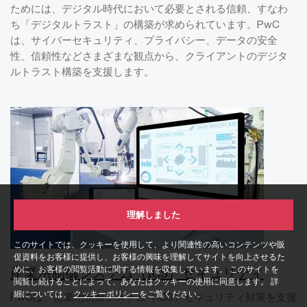
ためには、デジタル時代において必要とされる信頼、すなわ
ち「デジタルトラスト」の構築が求められています。PwC
は、サイバーセキュリティ、プライバシー、データの安全
性、信頼性などさまざまな観点から、クライアントのデジタ
ルトラスト構築を支援します。
理解しました
このサイトでは、クッキーを使用して、より関連性の高いコンテンツや販
促資料をお客様に提供し、お客様の興味を理解してサイトを向上させるた
産業用制御システム（ICS）セキュリティ
めに、お客様の閲覧活動に関する情報を収集しています。 このサイトを
閲覧し続けることによって、あなたはクッキーの使用に同意します。 詳
細については、
クッキーポリシー
をご覧ください。
PwCは、産業用制御システム（ICS）セキュリティ対策を支援