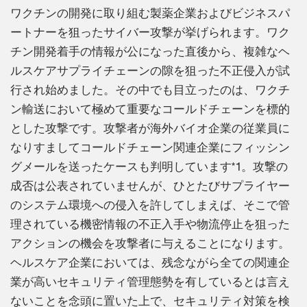
ワクチンの開発に取り組む製薬企業およびビジネスパ
ートナーを狙ったサイバー攻撃が挙げられます。ワク
チン開発着手の情報が公になった直後から、複雑なヘ
ルスケアサプライチェーンの隙を狙った不正侵入が試
行され始めました。その中でも目立ったのは、ワクチ
ン輸送において極めて重要なコールドチェーンを標的
とした攻撃です。攻撃者が海外バイオ企業の従業員に
なりすましてコールドチェーン関連企業にフィッシン
グメールを送ったケースも判明しています*1。攻撃の
成否は公表されていませんが、ひとたびサプライヤー
のシステム環境への侵入を許してしまえば、そこで管
理されている機密情報の不正入手や物流停止を狙った
アクションの機会を攻撃者に与えることになります。
ヘルスケア企業においては、残念ながら全ての関連企
業が高いセキュリティ管理態勢を有しているとは言え
ないことを念頭に置いた上で、セキュリティ対策を検