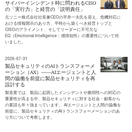
サイバーインシデント時に問われるCISO
の「実行力」と経営の「説明責任」
元ソニー株式会社社長兼CEOの平井一夫氏を迎え、危機対応に
おける情報開示のあり方、平時から築くべき経営トップと
CISOのアライメント、そしてリーダーに不可欠な
EQ（Emotional Intelligence：感情知性）の重要性について伺
いました。
2026-07-31
製品セキュリティのAIトランスフォーメ
ーション（AX）――AIエージェントと人
間の協働を前提に製品セキュリティを再
設計する
製造業では、製品に起因したインシデントや脆弱性への対応の
重要性が高まる中、製品セキュリティに対する社会・顧客から
の要請も年々強まっています。 AIエージェントと人間の協働を
前提に、製品セキュリティのAIトランスフォーメーションのあ
り方について考察します。