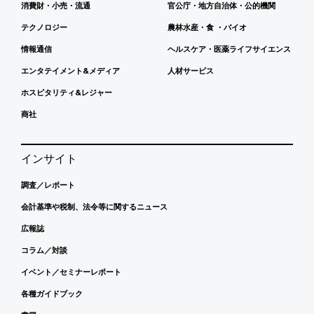
消費財・小売・流通
官公庁・地方自治体・公的機関
テクノロジー
農林水産・食 ・バイオ
情報通信
ヘルスケア・医薬ライフサイエンス
エンタテイメント&メディア
人材サービス
ホスピタリティ&レジャー
商社
インサイト
調査／レポート
会計基準や税制、法令等に関するニュース
広報誌
コラム／対談
イベント／セミナーレポート
各種ガイドブック