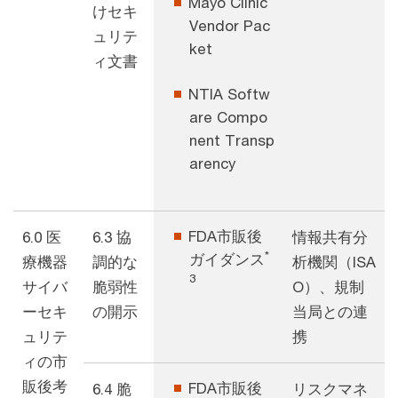
Mayo Clinic
けセキ
Vendor Pac
ュリテ
ket
ィ文書
NTIA Softw
are Compo
nent Transp
arency
FDA市販後
6.0 医
6.3 協
情報共有分
*
ガイダンス
療機器
調的な
析機関（ISA
3
サイバ
脆弱性
O）、規制
ーセキ
の開示
当局との連
ュリテ
携
ィの市
販後考
FDA市販後
6.4 脆
リスクマネ