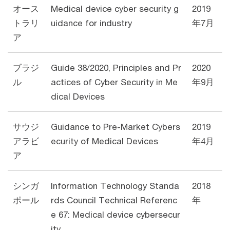
オース
Medical device cyber security g
2019
トラリ
uidance for industry
年7月
ア
ブラジ
Guide 38/2020, Principles and Pr
2020
ル
actices of Cyber Security in Me
年9月
dical Devices
サウジ
Guidance to Pre-Market Cybers
2019
アラビ
ecurity of Medical Devices
年4月
ア
シンガ
Information Technology Standa
2018
ポール
rds Council Technical Referenc
年
e 67: Medical device cybersecur
ity