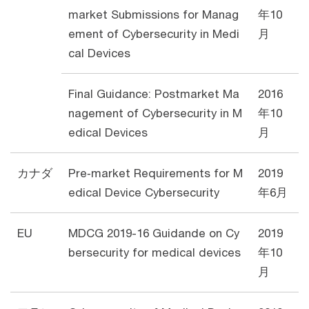
market Submissions for Manag
年10
ement of Cybersecurity in Medi
月
cal Devices
Final Guidance: Postmarket Ma
2016
nagement of Cybersecurity in M
年10
edical Devices
月
カナダ
Pre‐market Requirements for M
2019
edical Device Cybersecurity
年6月
EU
MDCG 2019-16 Guidande on Cy
2019
bersecurity for medical devices
年10
月