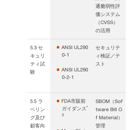
通脆弱性評
価システム
（CVSS）
の活用
ANSI UL290
5.3 セ
セキュリテ
0-1
キュリ
ィ検証／テ
ティ試
スト
ANSI UL290
験
0-2-1
FDA市販前
5.5 ラ
SBOM（Sof
*
ガイダンス
ベリン
tware Bill O
2
グ及び
f Material）
顧客向
管理