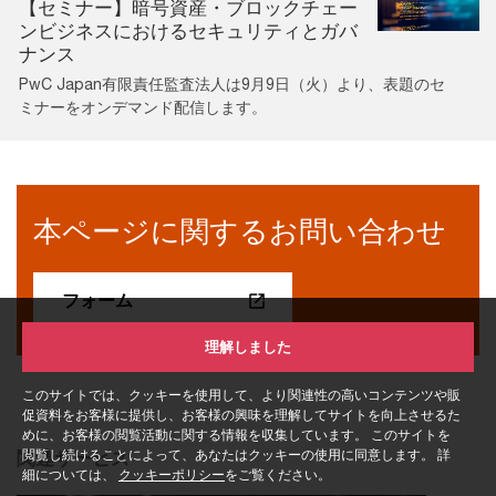
【セミナー】暗号資産・ブロックチェー
ンビジネスにおけるセキュリティとガバ
ナンス
PwC Japan有限責任監査法人は9月9日（火）より、表題のセ
ミナーをオンデマンド配信します。
本ページに関するお問い合わせ
フォーム
理解しました
このサイトでは、クッキーを使用して、より関連性の高いコンテンツや販
促資料をお客様に提供し、お客様の興味を理解してサイトを向上させるた
めに、お客様の閲覧活動に関する情報を収集しています。 このサイトを
閲覧し続けることによって、あなたはクッキーの使用に同意します。 詳
関連サービス
細については、
クッキーポリシー
をご覧ください。