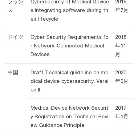
フラン
Cybersecurity of Medical Device
2019
ス
s integrating software during th
年7月
eir lifecycle
ドイツ
Cyber Security Requirements fo
2018
r Network-Connected Medical
年11
Devices
月
中国
Draft Technical guideline on me
2020
dical device cybersecurity, Versi
年9月
on II
Medical Device Network Securit
2017
y Registration on Technical Revi
年1月
ew Guidance Principle