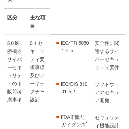
区分
主な項
目
IEC/TR 6060
5.0 医
5.1 セ
安全性に関
1-4-5
療機器
キュリ
連するサイ
サイバ
ティ要
バーセキュ
ーセキ
求事項
リティ要件
ュリテ
及びア
ィの市
ーキテ
IEC/DIS 810
ソフトウェ
販前考
クチャ
01-5-1
アのセキュ
慮事項
設計
ア開発
FDA市販前
セキュリテ
*
ガイダンス
ィ機能設計