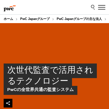
Skip
Skip
to
to
content
footer
ホーム
PwC Japanグループ
PwC Japanグループの主な法人
次世代監査で活用され
るテクノロジー
PwCの全世界共通の監査システム