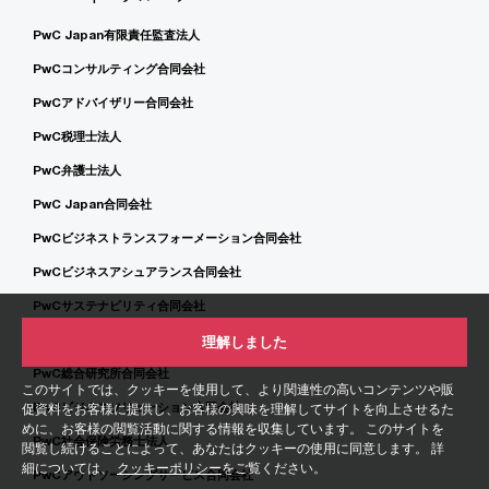
PwC Japan有限責任監査法人
PwCコンサルティング合同会社
PwCアドバイザリー合同会社
PwC税理士法人
PwC弁護士法人
PwC Japan合同会社
PwCビジネストランスフォーメーション合同会社
PwCビジネスアシュアランス合同会社
PwCサステナビリティ合同会社
PwCリスクアドバイザリー合同会社
理解しました
PwC総合研究所合同会社
このサイトでは、クッキーを使用して、より関連性の高いコンテンツや販
PwCビジネスソリューション合同会社
促資料をお客様に提供し、お客様の興味を理解してサイトを向上させるた
めに、お客様の閲覧活動に関する情報を収集しています。 このサイトを
PwC社会保険労務士法人
閲覧し続けることによって、あなたはクッキーの使用に同意します。 詳
細については、
クッキーポリシー
をご覧ください。
PwCアウトソーシングサービス合同会社