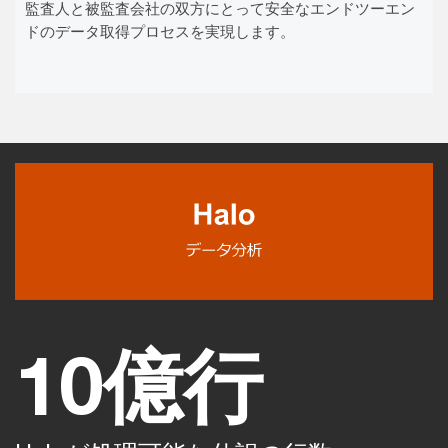
Vid
監査人と被監査会社の双方にとって安全なエンドツーエン
ドのデータ取得プロセスを実現します。
10億行