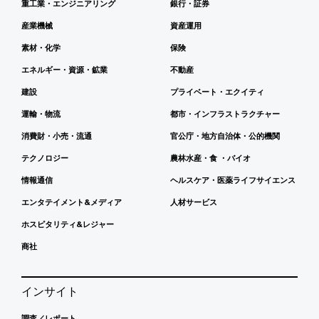
重工業・エンジニアリング
銀行・証券
産業機械
資産運用
素材・化学
保険
エネルギー・資源・鉱業
不動産
建設
プライベート・エクイティ
運輸・物流
都市・インフラストラクチャー
消費財・小売・流通
官公庁・地方自治体・公的機関
テクノロジー
農林水産・食 ・バイオ
情報通信
ヘルスケア・医薬ライフサイエンス
エンタテイメント&メディア
人材サービス
ホスピタリティ&レジャー
商社
インサイト
調査／レポート