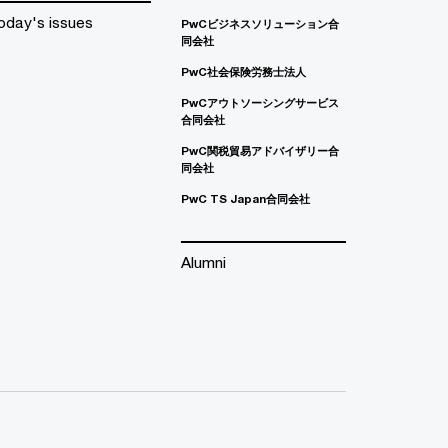
oday's issues
PwCビジネスソリューション合
同会社
PwC社会保険労務士法人
PwCアウトソーシングサービス
合同会社
PwC関税貿易アドバイザリー合
同会社
PwC TS Japan合同会社
Alumni