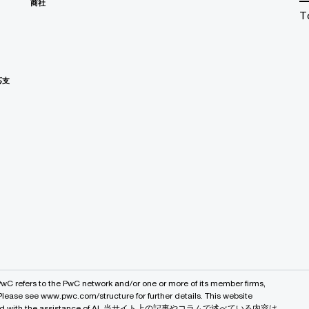
商社
T
応支
PwC refers to the PwC network and/or one or more of its member firms,
 Please see www.pwc.com/structure for further details. This website
 created with the assistance of AI. 当サイト上の記事やコラムで述べている内容は