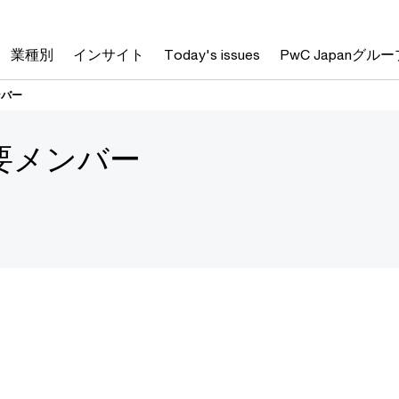
業種別
インサイト
Today's issues
PwC Japanグルー
ンバー
要メンバー