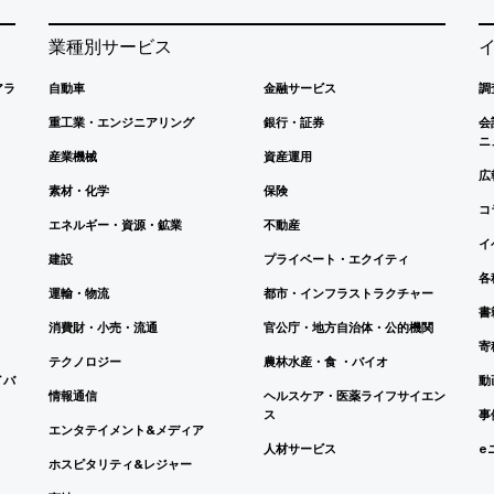
業種別サービス
アラ
自動車
金融サービス
調
重工業・エンジニアリング
銀行・証券
会
ニ
産業機械
資産運用
広
素材・化学
保険
コ
エネルギー・資源・鉱業
不動産
イ
建設
プライベート・エクイティ
各
運輸・物流
都市・インフラストラクチャー
書
消費財・小売・流通
官公庁・地方自治体・公的機関
寄
テクノロジー
農林水産・食 ・バイオ
イバ
動
情報通信
ヘルスケア・医薬ライフサイエン
ス
事
エンタテイメント&メディア
人材サービス
e
ホスピタリティ&レジャー