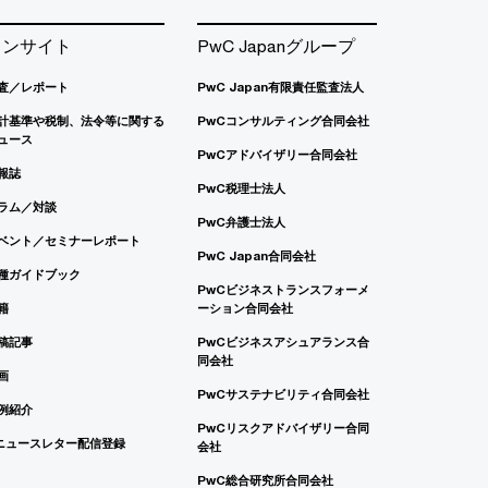
インサイト
PwC Japanグループ
査／レポート
PwC Japan有限責任監査法人
計基準や税制、法令等に関する
PwCコンサルティング合同会社
ュース
PwCアドバイザリー合同会社
報誌
PwC税理士法人
ラム／対談
PwC弁護士法人
ベント／セミナーレポート
PwC Japan合同会社
種ガイドブック
PwCビジネストランスフォーメ
籍
ーション合同会社
稿記事
PwCビジネスアシュアランス合
同会社
画
PwCサステナビリティ合同会社
例紹介
PwCリスクアドバイザリー合同
ニュースレター配信登録
会社
PwC総合研究所合同会社