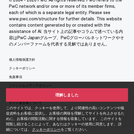
PwC network and/or one or more of its member firms,
each of which is a separate legal entity. Please see
www.pwc.com/structure for further details. This website
contains content generated by or created with the
assistance of AI. 当サイト上の記事やコラムで述べている内
容はPwC Japanグループ、PwCグローバルネットワークやそ
のメンバーファームを代表する見解ではありません。
個人情報保護方針
クッキーポリシー
免責事項
ソーシャルメディアポリシー
特定商取引法に基づく表示
理解しました
サイト運営者について
このサイトでは、クッキーを使用して、より関連性の高いコンテンツや販
サイトマップ
促資料をお客様に提供し、お客様の興味を理解してサイトを向上させるた
めに、お客様の閲覧活動に関する情報を収集しています。 このサイトを
閲覧し続けることによって、あなたはクッキーの使用に同意します。 詳
細については、
クッキーポリシー
をご覧ください。