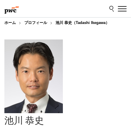
Skip
Skip
to
to
content
footer
ホーム
プロフィール
池川 恭史（Tadashi Ikegawa）
池川 恭史