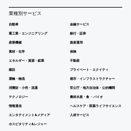
業種別サービス
自動車
金融サービス
重工業・エンジニアリング
銀行・証券
産業機械
資産運用
素材・化学
保険
エネルギー・資源・鉱業
不動産
建設
プライベート・エクイティ
運輸・物流
都市・インフラストラクチャー
消費財・小売・流通
官公庁・地方自治体・公的機関
テクノロジー
農林水産・食 ・バイオ
情報通信
ヘルスケア・医薬ライフサイエンス
エンタテイメント&メディア
人材サービス
ホスピタリティ&レジャー