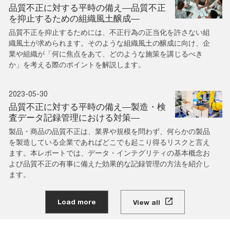
品質不正に対する平時の備え―品質不正
を抑止するための組織風土醸成―
品質不正を抑止するためには、不正行為の正当化を許さない組
織風土が求められます。そのような組織風土の醸成に向け、企
業や組織が「何に焦点をあて、どのような施策を講じるべき
か」を考える際のポイントを解説します。
2023-05-30
品質不正に対する平時の備え―製造・検
査データ記録管理における対策―
製品・商品の品質不正は、業界や規模を問わず、何らかの製品
を製造している企業であればどこでも起こり得るリスクと言え
ます。本レポートでは、データ・インテグリティの基本概念お
よび品質不正の有事に備えた効果的な記録管理の方法を紹介し
ます。
Load more
View all