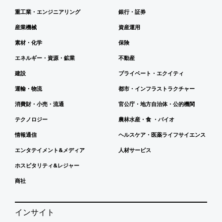
重工業・エンジニアリング
銀行・証券
産業機械
資産運用
素材・化学
保険
エネルギー・資源・鉱業
不動産
建設
プライベート・エクイティ
運輸・物流
都市・インフラストラクチャー
消費財・小売・流通
官公庁・地方自治体・公的機関
テクノロジー
農林水産・食 ・バイオ
情報通信
ヘルスケア・医薬ライフサイエンス
エンタテイメント&メディア
人材サービス
ホスピタリティ&レジャー
商社
インサイト