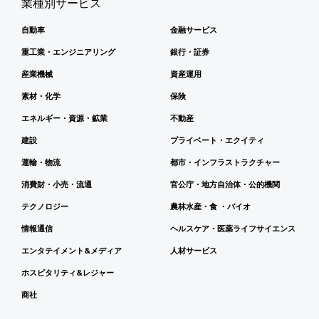
業種別サービス
自動車
金融サービス
重工業・エンジニアリング
銀行・証券
産業機械
資産運用
素材・化学
保険
エネルギー・資源・鉱業
不動産
建設
プライベート・エクイティ
運輸・物流
都市・インフラストラクチャー
消費財・小売・流通
官公庁・地方自治体・公的機関
テクノロジー
農林水産・食 ・バイオ
情報通信
ヘルスケア・医薬ライフサイエンス
エンタテイメント&メディア
人材サービス
ホスピタリティ&レジャー
商社