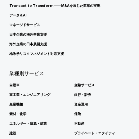
Transact to Transform ――M&Aを通じた変革の実現
データ＆AI
マネージドサービス
日本企業の海外事業支援
海外企業の日本展開支援
地政学リスクマネジメント対応支援
業種別サービス
自動車
金融サービス
重工業・エンジニアリング
銀行・証券
産業機械
資産運用
素材・化学
保険
エネルギー・資源・鉱業
不動産
建設
プライベート・エクイティ