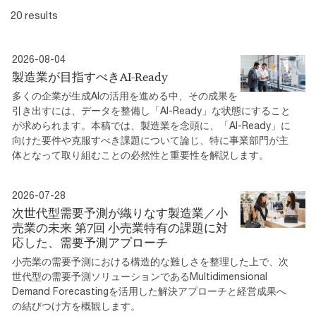
20 results
2026-08-04
製造業が目指すべきAI-Ready
多くの企業が生成AIの活用を進める中、その成果を
引き出すには、データを整備し「AI-Ready」な状態にすること
が求められます。本稿では、製造業を念頭に、「AI-Ready」に
向けた要件や克服すべき課題について論じ、特に事業部門が主
体となって取り組むことの必然性と重要性を解説します。
2026-07-28
次世代型需要予測が織りなす製造業／小
売業の未来 第7回 小売業特有の課題に対
応した、需要予測アプローチ
小売業の需要予測における構造的な難しさを整理した上で、次
世代型の需要予測ソリューションであるMultidimensional
Demand Forecastingを活用した解決アプローチと経営成果へ
の結びつけ方を概観します。