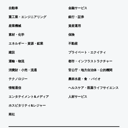
自動車
金融サービス
重工業・エンジニアリング
銀行・証券
産業機械
資産運用
素材・化学
保険
エネルギー・資源・鉱業
不動産
建設
プライベート・エクイティ
運輸・物流
都市・インフラストラクチャー
消費財・小売・流通
官公庁・地方自治体・公的機関
テクノロジー
農林水産・食 ・バイオ
情報通信
ヘルスケア・医薬ライフサイエンス
エンタテイメント&メディア
人材サービス
ホスピタリティ&レジャー
商社