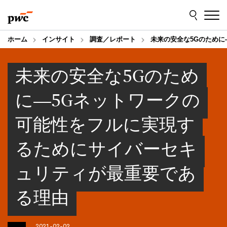
Skip
Skip
to
to
content
footer
ホーム
インサイト
調査／レポート
未来の安全な5Gのため
未来の安全な5Gのため
に―5Gネットワークの
可能性をフルに実現す
るためにサイバーセキ
ュリティが最重要であ
る理由
2021-02-02