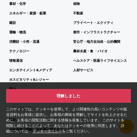
素材・化学
保険
エネルギー・資源・鉱業
不動産
建設
プライベート・エクイティ
運輸・物流
都市・インフラストラクチャー
消費財・小売・流通
官公庁・地方自治体・公的機関
テクノロジー
農林水産・食 ・バイオ
情報通信
ヘルスケア・医薬ライフサイエンス
エンタテイメント&メディア
人材サービス
ホスピタリティ&レジャー
商社
理解しました
インサイト
このサイトでは、クッキーを使用して、より関連性の高いコンテンツや販
促資料をお客様に提供し、お客様の興味を理解してサイトを向上させるた
めに、お客様の閲覧活動に関する情報を収集しています。 このサイトを
調査／レポート
閲覧し続けることによって、あなたはクッキーの使用に同意します。 詳
会計基準や税制、法令等に関するニュース
細については、
クッキーポリシー
をご覧ください。