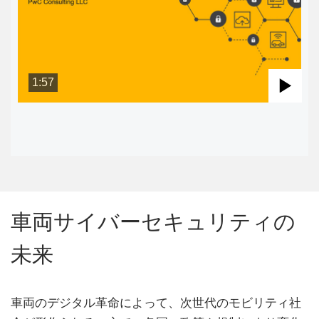
1:57
Pla
Vid
車両サイバーセキュリティの
未来
車両のデジタル革命によって、次世代のモビリティ社