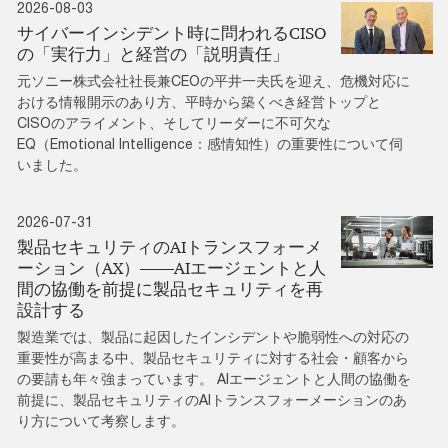
2026-08-03
サイバーインシデント時に問われるCISO
の「実行力」と経営の「説明責任」
元ソニー株式会社社長兼CEOの平井一夫氏を迎え、危機対応に
おける情報開示のあり方、平時から築くべき経営トップと
CISOのアライメント、そしてリーダーに不可欠な
EQ（Emotional Intelligence：感情知性）の重要性について伺
いました。
2026-07-31
製品セキュリティのAIトランスフォーメ
ーション（AX）――AIエージェントと人
間の協働を前提に製品セキュリティを再
設計する
製造業では、製品に起因したインシデントや脆弱性への対応の
重要性が高まる中、製品セキュリティに対する社会・顧客から
の要請も年々強まっています。 AIエージェントと人間の協働を
前提に、製品セキュリティのAIトランスフォーメーションのあ
り方について考察します。