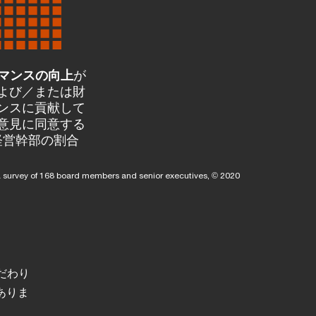
ーマンスの向上
が
よび／または財
ンスに貢献して
意見に同意する
経営幹部の割合
 a survey of 168 board members and senior executives, © 2020
だわり
ありま