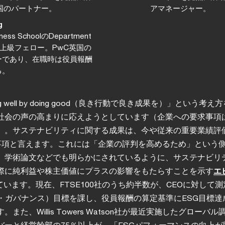
国のパートナー。
アマネージャー。
g
iness SchoolのDepartment
nceの上級フェロー。PwC英国の
ーであり、在職時は役員報酬
る。
 well by doing good（良き行動で良き成果を）」という考え
社会の声の高まりに応えようとしています（企業への要求事項
）。サステナビリティに関する成果は、今や従来の重要業績評
価事項と言えます。これには「企業の評判を高めるため」という
、学術論文などでも明らかにされているように、サステナビリ
際に純利益や株主価値にプラスの影響をもたらすことを示す
エ
ています。現在、FTSE100社のうち約半数が、CEOに対して
会・ガバナンス）目標を課し、役員報酬の算定基準にESG目標達
また、Willis Towers Watson社が最近実施したグローバ
バーと経営幹部の75％以上が、「ESGパフォーマンスの向上が