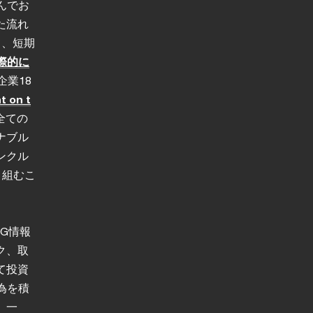
んでお
た流れ
て、短期
際的に
企業18
on t
全ての
ナブル
ンクル
り組むこ
SG情報
ク、取
て投資
為を積
。一