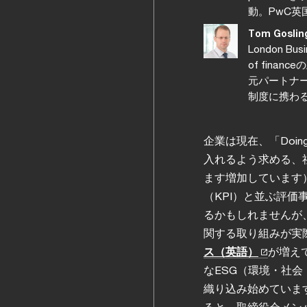
動。PwC英
Tom Goslin
London Bus
of fina
元パートナ
制度に携わ
企業は現在、「Doing
入れるよう求める、
ます増加しています
（KPI）と並ぶ評
るかもしれませんが
関する取り組みが実
ス（英語）
が増え
なESG（環境・社
織り込み始めています。
ると、取締役会メン