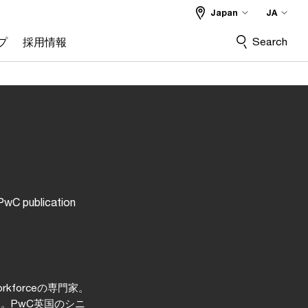
Japan
JA
Search
プ
採用情報
PwC publication
 workforceの専門家。
。PwC英国のシニ