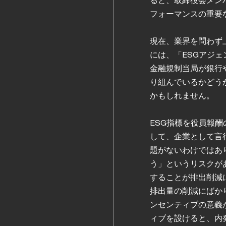
フォーマンスの重要
現在、業界を問わず
には、「ESGアジ
金融規制当局が銀行
り組んでいるかどう
かもしれません。
ESG指標を役員報
して、企業として言
題がないわけではあ
う」というリスクが
することが排出削減
排出量の削減にばか
ンセンティブの意義
ィブを設けると、内発