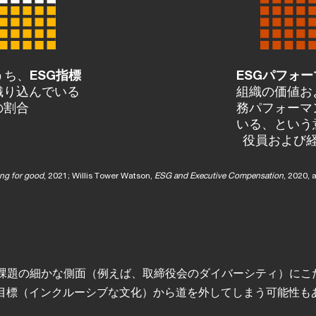
のうち、
ESG指標
ESGパフォ
織り込んでいる
組織の価値お
の割合
務パフォーマ
いる、という
役員および
ing for good
, 2021; Willis Tower Watson,
ESG and Executive Compensation
, 2020,
G課題の細かな側面（例えば、取締役会のダイバーシティ）にこ
目標（インクルーシブな文化）から道を外してしまう可能性も