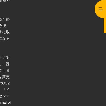
るため
今後、
摯に取
になる
々に対
し、課
てしま
を変更
CO2
、「イ
センテ
l of