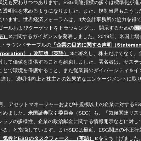
状況も変わりつつあります。ESG関連指標の多くは標準化が進
る透明性を求めるようになりました。また、規制当局もこうし
ています。世界経済フォーラムは、4大会計事務所の協力を得
Gゴールおよびターゲットをトラッキングし、開示するための
国
語）
に関するガイダンスを発表しました。2019年、米国上場
ス・ラウンドテーブルの
「企業の目的に関する声明（Statement 
a Corporation）」改訂版（英語）
に署名し、株主だけでなく、
対して価値を提供することを約束しました。署名者は、サステ
ことで環境を保護すること、また従業員のダイバーシティ＆イ
を促進し、透明性向上と株主との効果的なエンゲージメントに取
年4月、アセットマネージャーおよび中規模以上の企業に対するE
とめました。米国証券取引委員会（SEC）も、「気候関連リス
シップの多様性、企業の政治献金に関する情報開示などに対し
いる」と指摘しています。またSECは最近、ESG関連の不正行
「気候とESGのタスクフォース」（英語）
を立ち上げました