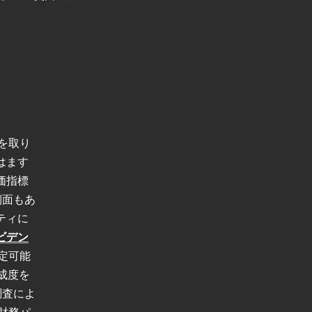
方を取り
はます
価指標
側面もあ
ティに
ビデン
測定可能
成度を
ル調査によ
財務パ