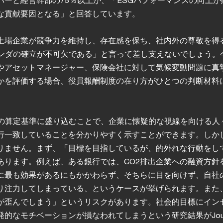
な貢献要因となる」と回答しています。
上場企業が競争力を維持し、存在感を保ち、社内外の尊敬を得
ェンダの確立が不可欠である」と言って差し支えないでしょう。
やアセットマネージャー、保険会社に対して気候変動問題に真
かを評価する場合、役員報酬制度の在り方がひとつの判断材料
酬の算定基準に盛り込むことで、企業に懐疑的な視線を向ける人
行一致していることを分かりやすく示すことができます。しか
りません。まず、「目標を目指しているが、的外れな行動をし
あります。例えば、ある銀行では、CO2排出企業への融資方針
に最も効果があるにもかかわらず、そちらに目を向けず、自社の
り注力してしまっている、というケースが挙げられます。また
が歪んでしまう」というリスクがあります。社会的目標にイン
的なモチベーションが損なわれてしまうという研究結果がJourna