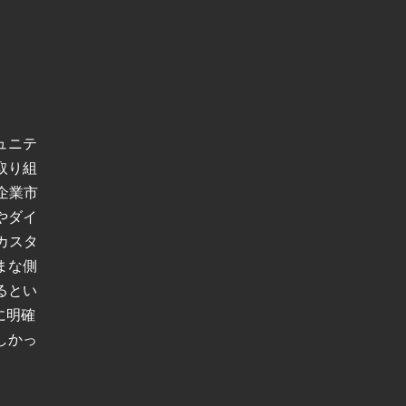
ュニテ
取り組
企業市
やダイ
カスタ
まな側
るとい
に明確
しかっ