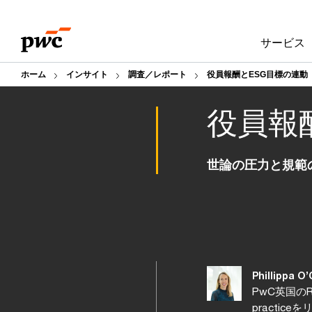
Skip
Skip
to
to
サービス
content
footer
ホーム
インサイト
調査／レポート
役員報酬とESG目標の連動
役員報
世論の圧力と規範
Phillippa O
PwC英国のRew
practic