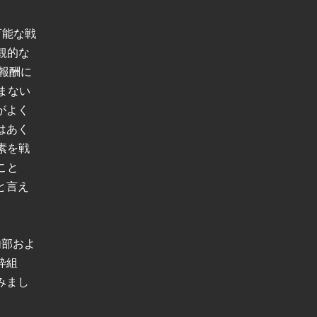
可能な戦
観的な
報酬に
まない
がよく
はあく
素を戦
こと
と言え
内部およ
枠組
みまし