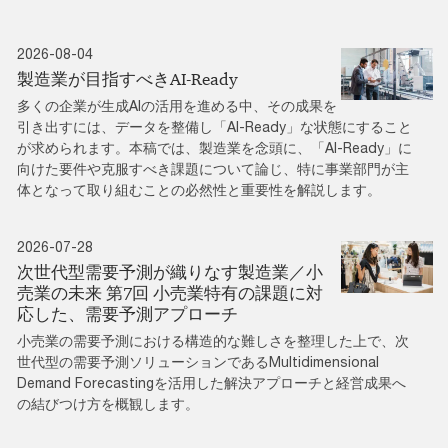
2026-08-04
製造業が目指すべきAI-Ready
多くの企業が生成AIの活用を進める中、その成果を
引き出すには、データを整備し「AI-Ready」な状態にすること
が求められます。本稿では、製造業を念頭に、「AI-Ready」に
向けた要件や克服すべき課題について論じ、特に事業部門が主
体となって取り組むことの必然性と重要性を解説します。
2026-07-28
次世代型需要予測が織りなす製造業／小
売業の未来 第7回 小売業特有の課題に対
応した、需要予測アプローチ
小売業の需要予測における構造的な難しさを整理した上で、次
世代型の需要予測ソリューションであるMultidimensional
Demand Forecastingを活用した解決アプローチと経営成果へ
の結びつけ方を概観します。