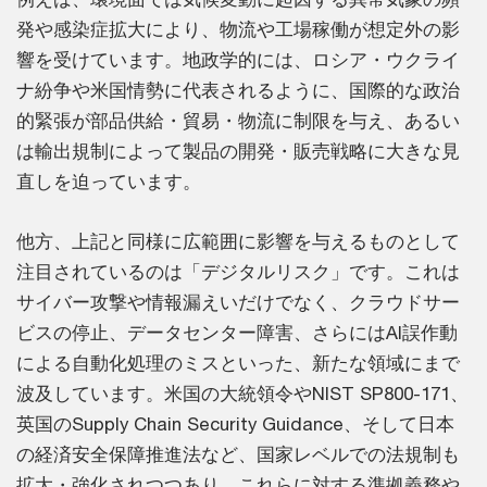
発や感染症拡大により、物流や工場稼働が想定外の影
響を受けています。地政学的には、ロシア・ウクライ
ナ紛争や米国情勢に代表されるように、国際的な政治
的緊張が部品供給・貿易・物流に制限を与え、あるい
は輸出規制によって製品の開発・販売戦略に大きな見
直しを迫っています。
他方、上記と同様に広範囲に影響を与えるものとして
注目されているのは「デジタルリスク」です。これは
サイバー攻撃や情報漏えいだけでなく、クラウドサー
ビスの停止、データセンター障害、さらにはAI誤作動
による自動化処理のミスといった、新たな領域にまで
波及しています。米国の大統領令やNIST SP800-171、
英国のSupply Chain Security Guidance、そして日本
の経済安全保障推進法など、国家レベルでの法規制も
拡大・強化されつつあり、これらに対する準拠義務や