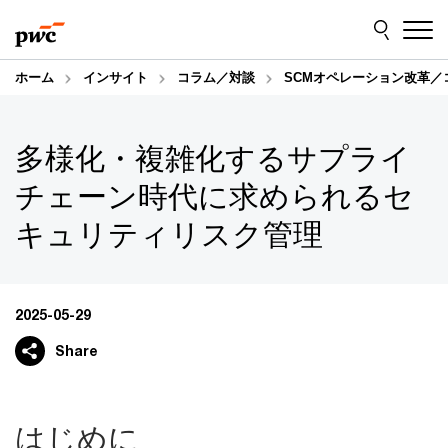
Skip
Skip
to
to
content
footer
ホーム
インサイト
コラム／対談
SCMオペレーション改革／
多様化・複雑化するサプライ
チェーン時代に求められるセ
キュリティリスク管理
2025-05-29
Share
はじめに