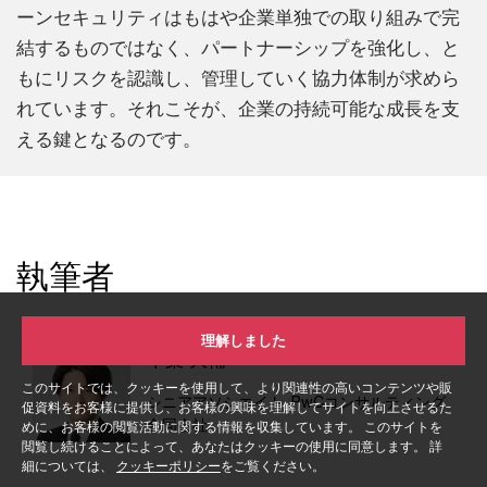
ーンセキュリティはもはや企業単独での取り組みで完
結するものではなく、パートナーシップを強化し、と
もにリスクを認識し、管理していく協力体制が求めら
れています。それこそが、企業の持続可能な成長を支
える鍵となるのです。
執筆者
理解しました
千葉 大輔
このサイトでは、クッキーを使用して、より関連性の高いコンテンツや販
シニアアソシエイト, PwCコンサルティング
促資料をお客様に提供し、お客様の興味を理解してサイトを向上させるた
合同会社
めに、お客様の閲覧活動に関する情報を収集しています。 このサイトを
閲覧し続けることによって、あなたはクッキーの使用に同意します。 詳
細については、
クッキーポリシー
をご覧ください。