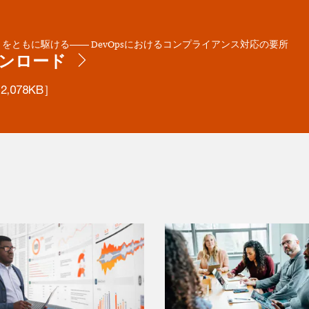
をともに駆ける―― DevOpsにおけるコンプライアンス対応の要所
ンロード
2,078KB］