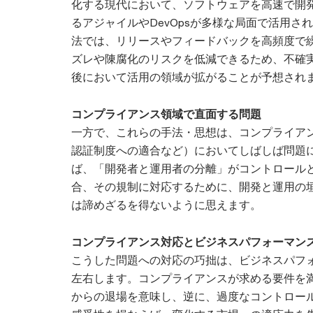
化する現代において、ソフトウェアを高速で開
るアジャイルやDevOpsが多様な局面で活用さ
法では、リリースやフィードバックを高頻度で
ズレや陳腐化のリスクを低減できるため、不確
後において活用の領域が拡がることが予想され
コンプライアンス領域で直面する問題
一方で、これらの手法・思想は、コンプライア
認証制度への適合など）においてしばしば問題
ば、「開発者と運用者の分離」がコントロール
合、その規制に対応するために、開発と運用の垣根
は諦めざるを得ないように思えます。
コンプライアンス対応とビジネスパフォーマン
こうした問題への対応の巧拙は、ビジネスパフ
左右します。コンプライアンスが求める要件を
からの退場を意味し、逆に、過度なコントロー