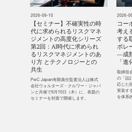
2026-09-10
2026-0
【セミナー】不確実性の時
コー
代に求められるリスクマネ
考え
ジメントの高度化シリーズ
する
第2回：AI時代に求められ
ポレ
るリスクマネジメントのあ
―成
り方 とテクノロジーとの
「進
共生
取締役
の「設
PwC Japan有限責任監査法人は株式
応じた
会社ウォルターズ・クルワー・ジャパ
実装す
ンと共催で9月10日（木）に、表題の
を体系
セミナーを対面で開催します。