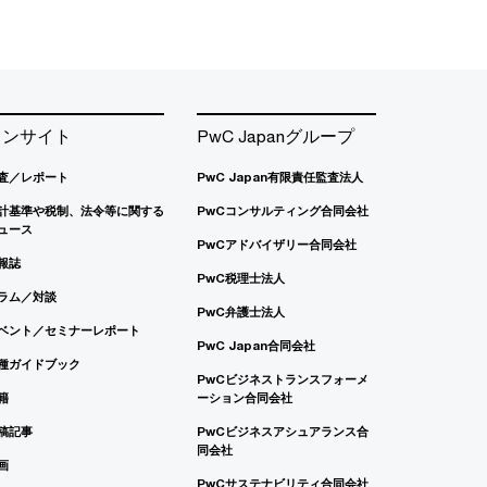
インサイト
PwC Japanグループ
査／レポート
PwC Japan有限責任監査法人
計基準や税制、法令等に関する
PwCコンサルティング合同会社
ュース
PwCアドバイザリー合同会社
報誌
PwC税理士法人
ラム／対談
PwC弁護士法人
ベント／セミナーレポート
PwC Japan合同会社
種ガイドブック
PwCビジネストランスフォーメ
籍
ーション合同会社
稿記事
PwCビジネスアシュアランス合
同会社
画
PwCサステナビリティ合同会社