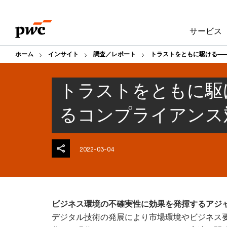
Skip
Skip
to
to
サービス
content
footer
ホーム
インサイト
調査／レポート
トラストをともに駆ける――
トラストをともに駆け
るコンプライアンス
2022-03-04
ビジネス環境の不確実性に効果を発揮するアジャイ
デジタル技術の発展により市場環境やビジネス