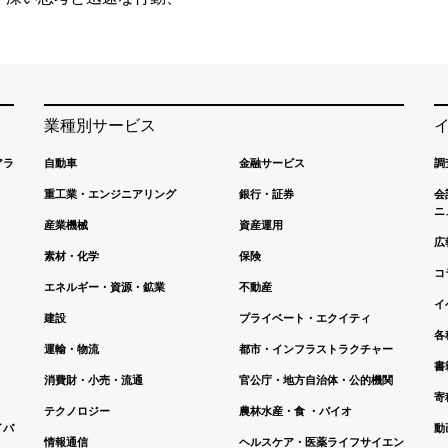
業種別サービス
アラ
自動車
金融サービス
調
重工業・エンジニアリング
銀行・証券
会
ニ
産業機械
資産運用
広
素材・化学
保険
コ
エネルギー・資源・鉱業
不動産
イ
建設
プライベート・エクイティ
各
運輸・物流
都市・インフラストラクチャー
書
消費財・小売・流通
官公庁・地方自治体・公的機関
寄
テクノロジー
農林水産・食 ・バイオ
イバ
動
情報通信
ヘルスケア・医薬ライフサイエン