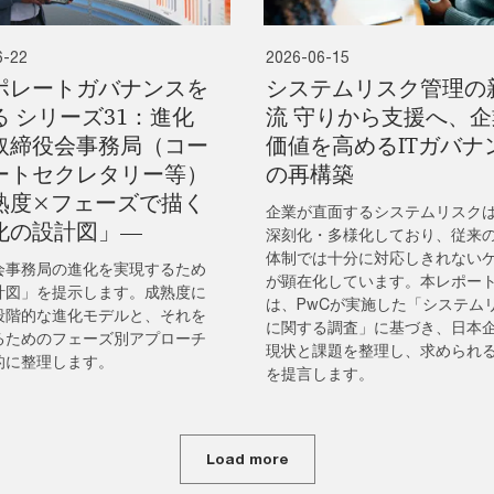
6-22
2026-06-15
ポレートガバナンスを
システムリスク管理の
る シリーズ31：進化
流 守りから支援へ、企
取締役会事務局（コー
価値を高めるITガバナ
ートセクレタリー等）
の再構築
熟度×フェーズで描く
企業が直面するシステムリスク
化の設計図」―
深刻化・多様化しており、従来
体制では十分に対応しきれない
会事務局の進化を実現するため
が顕在化しています。本レポー
計図」を提示します。成熟度に
は、PwCが実施した「システム
段階的な進化モデルと、それを
に関する調査」に基づき、日本
るためのフェーズ別アプローチ
現状と課題を整理し、求められ
的に整理します。
を提言します。
Load more