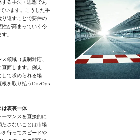
発する手法・思想であ
れています。こうした手
繰り返すことで要件の
実性が高まっていく今
ます。
ンス領域（規制対応、
に直面します。例え
として求められる場
を取り払うDevOps
スは表裏一体
ォーマンスを直接的に
満たさないことは市場
ルを行ってスピードや