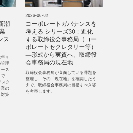
2026-06-02
新潮
コーポレートガバナンスを
業
考える シリーズ30：進化
ンス
する取締役会事務局（コー
ポレートセクレタリー等）
―形式から実質へ、取締役
は年々
会事務局の現在地―
の管理
ケース
取締役会事務局が直面している課題を
トで
整理し、その「現在地」を確認したう
リスク
えで、取締役会事務局の目指すべき姿
企業の
を考察します。
る対策