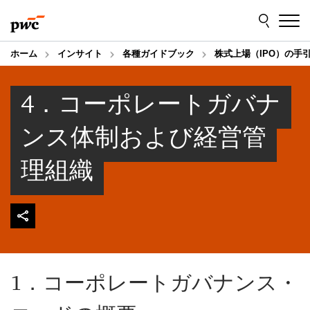
Skip
Skip
to
to
content
footer
ホーム
インサイト
各種ガイドブック
株式上場（IPO）の手
4．コーポレートガバナ
ンス体制および経営管
理組織
1．コーポレートガバナンス・