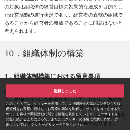
の対象は組織体の経営目標の効果的な達成を目的とし
た経営活動の遂行状況であり、経営者の直轄の組織で
あることから経営者の親族であることに問題はないと
考えられます。
10．組織体制の構築
1．組織体制構築における留意事項
組織体制は、組織規程、職務権限規程などに基づい
理解しました
て、整備されている必要があります。しかし、規程が
このサイトでは、クッキーを使用して、より関連性の高いコンテンツや販
整備され、その規程に基づいて組織体制が整備されて
促資料をお客様に提供し、お客様の興味を理解してサイトを向上させるた
めに、お客様の閲覧活動に関する情報を収集しています。 このサイトを
いれば問題がない訳ではなく、以下の5つの観点に留意
閲覧し続けることによって、あなたはクッキーの使用に同意します。 詳
した上で組織体制を構築していく必要があります。
細については、
クッキーポリシー
をご覧ください。