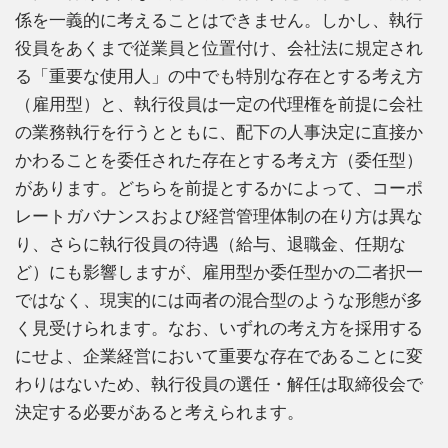
係を一義的に考えることはできません。しかし、執行
役員をあくまで従業員と位置付け、会社法に規定され
る「重要な使用人」の中でも特別な存在とする考え方
（雇用型）と、執行役員は一定の代理権を前提に会社
の業務執行を行うとともに、配下の人事決定に直接か
かわることを委任された存在とする考え方（委任型）
があります。どちらを前提とするかによって、コーポ
レートガバナンスおよび経営管理体制の在り方は異な
り、さらに執行役員の待遇（給与、退職金、任期な
ど）にも影響しますが、雇用型か委任型かの二者択一
ではなく、現実的には両者の混合型のような形態が多
く見受けられます。なお、いずれの考え方を採用する
にせよ、企業経営において重要な存在であることに変
わりはないため、執行役員の選任・解任は取締役会で
決定する必要があると考えられます。