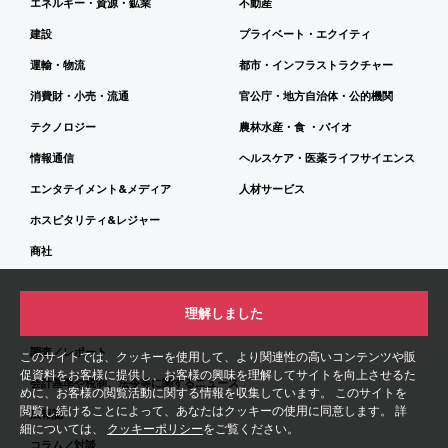
エネルギー・資源・鉱業
不動産
建設
プライベート・エクイティ
運輸・物流
都市・インフラストラクチャー
消費財・小売・流通
官公庁・地方自治体・公的機関
テクノロジー
農林水産・食 ・バイオ
情報通信
ヘルスケア・医薬ライフサイエンス
エンタテイメント&メディア
人材サービス
ホスピタリティ&レジャー
商社
インサイト
理解しました
調査／レポート
このサイトでは、クッキーを使用して、より関連性の高いコンテンツや販
促資料をお客様に提供し、お客様の興味を理解してサイトを向上させるた
会計基準や税制、法令等に関するニュース
めに、お客様の閲覧活動に関する情報を収集しています。 このサイトを
閲覧し続けることによって、あなたはクッキーの使用に同意します。 詳
広報誌
細については、
クッキーポリシー
をご覧ください。
コラム／対談