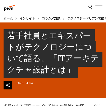
Skip
Skip
to
to
content
footer
ホーム
インサイト
コラム／対談
テクノロジードリブンで描
若手社員とエキスパー
トがテクノロジーにつ
いて語る、「ITアーキテ
クチャ設計とは」
2022-04-04